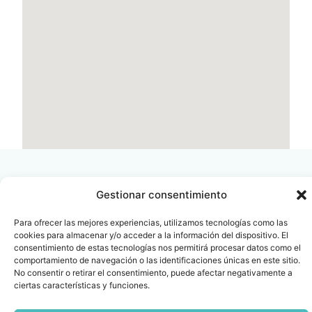
Gestionar consentimiento
Para ofrecer las mejores experiencias, utilizamos tecnologías como las
Contacto
Oficina Barcelona
cookies para almacenar y/o acceder a la información del dispositivo. El
info@fenin.es
Travesera de Gracia, 56 -
consentimiento de estas tecnologías nos permitirá procesar datos como el
1º, 3ª 08006
comportamiento de navegación o las identificaciones únicas en este sitio.
C/ Villanueva, 20 - 1-
No consentir o retirar el consentimiento, puede afectar negativamente a
932 014 655
28001
ciertas características y funciones.
915 759 800