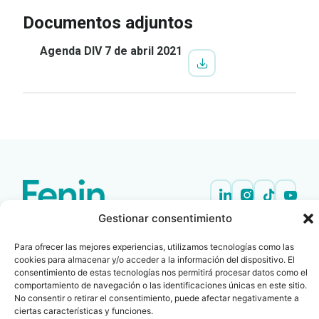
Documentos adjuntos
Agenda DIV 7 de abril 2021
Gestionar consentimiento
Contacto
Oficina Barcelona
info@fenin.es
Travesera de Gracia, 56 -
Para ofrecer las mejores experiencias, utilizamos tecnologías como las
1º, 3ª 08006
C/ Villanueva, 20 - 1-
cookies para almacenar y/o acceder a la información del dispositivo. El
932 014 655
consentimiento de estas tecnologías nos permitirá procesar datos como el
28001
comportamiento de navegación o las identificaciones únicas en este sitio.
915 759 800
No consentir o retirar el consentimiento, puede afectar negativamente a
Política
Cookies
Aviso
SIIF(Canal
Políticas
Copyright © 2025 FENIN |
|
|
|
|
ciertas características y funciones.