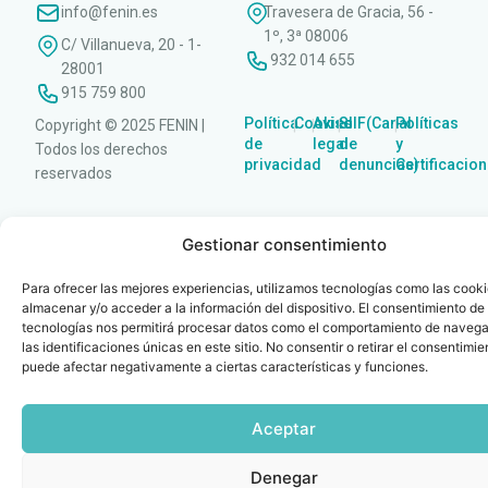
info@fenin.es
Travesera de Gracia, 56 -
1º, 3ª 08006
C/ Villanueva, 20 - 1-
932 014 655
28001
915 759 800
Política
Cookies
Aviso
SIIF(Canal
Políticas
Copyright © 2025 FENIN |
|
|
|
|
de
legal
de
y
Todos los derechos
privacidad
denuncias)
Certificacio
reservados
Gestionar consentimiento
Para ofrecer las mejores experiencias, utilizamos tecnologías como las cook
almacenar y/o acceder a la información del dispositivo. El consentimiento de
tecnologías nos permitirá procesar datos como el comportamiento de navega
las identificaciones únicas en este sitio. No consentir o retirar el consentimie
puede afectar negativamente a ciertas características y funciones.
Aceptar
Denegar