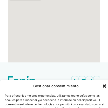
Gestionar consentimiento
Contacto
Oficina Barcelona
info@fenin.es
Travesera de Gracia, 56 -
Para ofrecer las mejores experiencias, utilizamos tecnologías como las
cookies para almacenar y/o acceder a la información del dispositivo. El
1º, 3ª 08006
C/ Villanueva, 20 - 1-
consentimiento de estas tecnologías nos permitirá procesar datos como el
932 014 655
28001