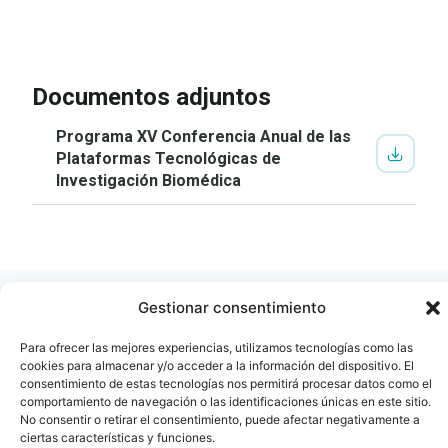
IR A LA INSCRIPCIÓN
VER
PROGRAMA
Documentos adjuntos
Programa XV Conferencia Anual de las
Plataformas Tecnológicas de
Investigación Biomédica
Gestionar consentimiento
Para ofrecer las mejores experiencias, utilizamos tecnologías como las
cookies para almacenar y/o acceder a la información del dispositivo. El
Contacto
Oficina Barcelona
consentimiento de estas tecnologías nos permitirá procesar datos como el
comportamiento de navegación o las identificaciones únicas en este sitio.
info@fenin.es
Travesera de Gracia, 56 -
No consentir o retirar el consentimiento, puede afectar negativamente a
1º, 3ª 08006
C/ Villanueva, 20 - 1-
ciertas características y funciones.