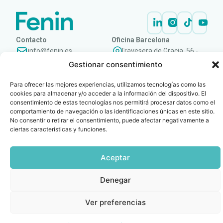
Contacto
Oficina Barcelona
info@fenin.es
Travesera de Gracia, 56 -
1º, 3ª 08006
Gestionar consentimiento
C/ Villanueva, 20 - 1-
932 014 655
28001
Para ofrecer las mejores experiencias, utilizamos tecnologías como las
915 759 800
cookies para almacenar y/o acceder a la información del dispositivo. El
Política
Cookies
Aviso
SIIF(Canal
Políticas
Copyright © 2025 FENIN |
|
|
|
|
consentimiento de estas tecnologías nos permitirá procesar datos como el
de
legal
de
y
comportamiento de navegación o las identificaciones únicas en este sitio.
Todos los derechos
privacidad
denuncias)
Certificacio
No consentir o retirar el consentimiento, puede afectar negativamente a
reservados
ciertas características y funciones.
Aceptar
Denegar
Ver preferencias