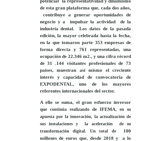
potenciar
la representatividad y dinamismo
de esta gran
plataforma que, cada dos años,
contribuye a generar oportunida
d
es de
negocio y a
impulsar la actividad
de la
industria dental.
Los datos de la pasada
edición, la mayor celebrada hasta la fecha,
en la que tomaron parte
353
empresas de
forma directa y
761 representadas
, una
ocupación de
22.346 m2
., y una cifra récord
de
31 .144 visitantes
profesionales de
73
países
, muestran así mismo el creciente
interés y capacidad de convocatoria de
EXPODENTA
L, uno de los mayores
referentes internacionales del sector
.
A ello se suma, el gran esfuerzo inversor
que
de
IFEMA
continúa realizando
,
en su
apuesta por la innovación, la actualización de
sus instalaciones y
la aceleración
de su
100
transformación digital. Un total de
millones de euros
que, desde 2018 y
a lo