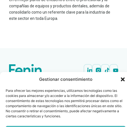
compañías de equipos y productos dentales, además de
consolidarlo como un referente clave para la industria de
este sector en toda Europa.
LEER
DOCUMENTO
Gestionar consentimiento
Contacto
Oficina Barcelona
info@fenin.es
Travesera de Gracia, 56 -
Para ofrecer las mejores experiencias, utilizamos tecnologías como las
1º, 3ª 08006
C/ Villanueva, 20 - 1-
cookies para almacenar y/o acceder a la información del dispositivo. El
932 014 655
consentimiento de estas tecnologías nos permitirá procesar datos como el
28001
comportamiento de navegación o las identificaciones únicas en este sitio.
915 759 800
No consentir o retirar el consentimiento, puede afectar negativamente a
Política
Cookies
Aviso
SIIF(Canal
Políticas
Copyright © 2025 FENIN |
|
|
|
|
ciertas características y funciones.
de
legal
de
y
Todos los derechos
privacidad
denuncias)
Certificacio