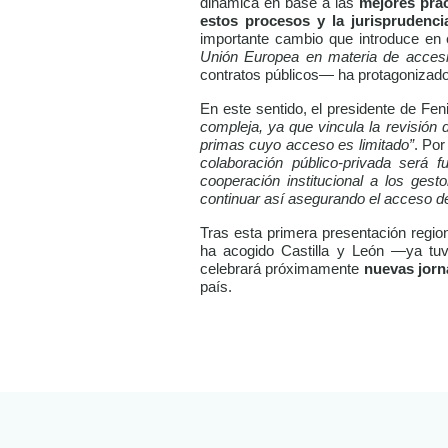
dinámica en base a las
mejores prác
estos procesos y la jurisprudenci
importante cambio que introduce en 
Unión Europea en materia de accesi
contratos públicos— ha protagonizado
En este sentido, el presidente de Fe
compleja, ya que vincula la revisión 
primas cuyo acceso es limitado”
. Por
colaboración público-privada será 
cooperación institucional a los gest
continuar así asegurando el acceso de
Tras esta primera presentación regio
ha acogido Castilla y León —ya tuv
celebrará próximamente
nuevas jorn
país.
LEER
DOCUMENTO