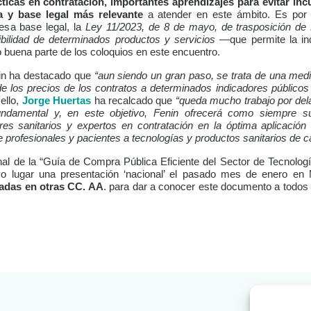
ticas en contratación, importantes aprendizajes para evitar incu
a y base legal más relevante
a atender en este ámbito. Es por e
esa base legal, la
Ley 11/2023, de 8 de mayo, de trasposición de 
bilidad de determinados productos y servicios
—que permite la in
 buena parte de los coloquios en este encuentro.
nin ha destacado que
“aun siendo un gran paso, se trata de una med
de los precios de los contratos a determinados indicadores públicos
 ello,
Jorge Huertas
ha recalcado que
“queda mucho trabajo por dela
fundamental y, en este objetivo, Fenin ofrecerá como siempre s
ores sanitarios y expertos en contratación en la óptima aplicació
 profesionales y pacientes a tecnologías y productos sanitarios de ca
nal de la “Guía de Compra Pública Eficiente del Sector de Tecnologí
o lugar una presentación ‘nacional’ el pasado mes de enero en
adas en otras CC. AA
. para dar a conocer este documento a todos 