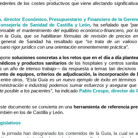
edentes de los costes productivos que viene afectando significativ
, director Económico, Presupuestario y Financiero de la Geren
Consejería de Sanidad de Castilla y León
, ha señalado que
“pa
pensable el mantenimiento del equilibrio económico-financiero, por 
 la Guía, que se habilitaran fórmulas de revisión de precios en 
o general de Sanidad ha resaltado que
“se trata de un valios
ario rigor jurídico con una orientación eminentemente práctica”
.
ropone
soluciones concretas a los retos que en el día a día plante
édicos y productos sanitarios
de los hospitales y centros sanitar
s un año de intenso trabajo— da respuesta a temas tan decisivo
to de equipos, criterios de adjudicación, la incorporación de 
 entre otros
. “Esta Guía es un nuevo ejemplo de éxito en términos 
ministración e industria) podemos sumar esfuerzos y asegurar que 
te posible a los pacientes”
, ha indicado
Pablo Crespo, director de
 este documento se convierta en una
herramienta de referencia pr
ambién en los de Castilla y León
.
gislativos
la jornada han desgranado los contenidos de la Guía, la cual se a