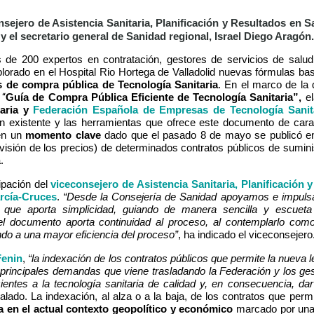
nsejero de Asistencia Sanitaria, Planificación y Resultados en S
y el secretario general de Sanidad regional, Israel Diego Aragón.
 de 200 expertos en contratación, gestores de servicios de salud
plorado en el Hospital Rio Hortega de Valladolid nuevas fórmulas ba
s de compra pública de Tecnología Sanitaria
. En el marco de la 
“
a
Guía de Compra Pública Eficiente de Tecnología Sanitaria”,
e
taria y
Federación Española de Empresas de Tecnología Sanit
ión existente y las herramientas que ofrece este documento de cara
 en un
momento clave
dado que el pasado 8 de mayo se publicó e
visión de los precios) de determinados contratos públicos de suminis
.
ipación del
viceconsejero de Asistencia Sanitaria, Planificación 
arcía-Cruces
.
“Desde la Consejería de Sanidad apoyamos e impul
 que aporta simplicidad, guiando de manera sencilla y escuet
, el documento aporta continuidad al proceso, al contemplarlo com
endo a una mayor eficiencia del proceso”
, ha indicado el viceconsejero
Fenin
,
“la indexación de los contratos públicos que permite la nueva 
s principales demandas que viene trasladando la Federación y los ges
entes a la tecnología sanitaria de calidad y, en consecuencia, dar 
alado. La indexación, al alza o a la baja, de los contratos que perm
a en el actual contexto geopolítico y económico
marcado por una 