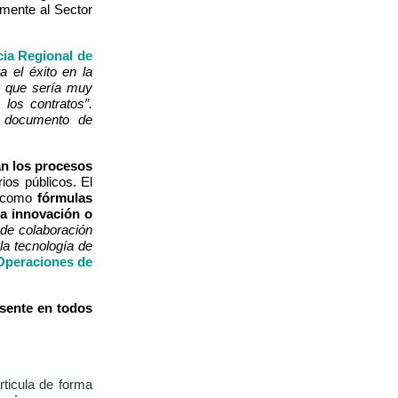
amente al Sector
cia Regional de
ra el éxito en la
lo que sería muy
los contratos”.
o documento de
an los procesos
ios públicos. El
s como
fórmulas
la innovación o
de colaboración
la tecnología de
 Operaciones de
esente en todos
rticula de forma