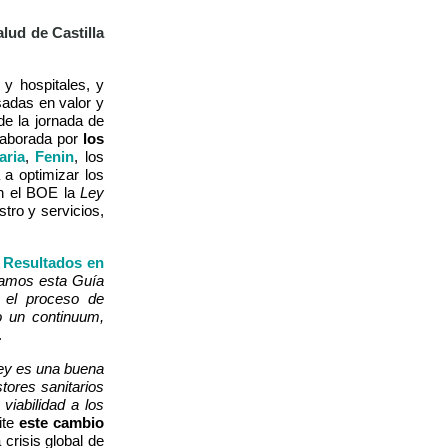
alud de Castilla
 y hospitales, y
sadas en valor y
de la jornada de
laborada por
los
aria
,
Fenin
, los
 a optimizar los
n el BOE la
Ley
tro y servicios,
y Resultados en
samos esta Guía
a el proceso de
o un continuum,
.
ley es una buena
tores sanitarios
viabilidad a los
ite
este cambio
crisis global de