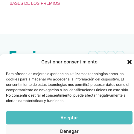
BASES DE LOS PREMIOS
LEER
DOCUMENTO
Gestionar consentimiento
Contacto
Oficina Barcelona
Para ofrecer las mejores experiencias, utilizamos tecnologías como las
info@fenin.es
Travesera de Gracia, 56 -
cookies para almacenar y/o acceder a la información del dispositivo. El
1º, 3ª 08006
C/ Villanueva, 20 - 1-
consentimiento de estas tecnologías nos permitirá procesar datos como el
932 014 655
28001
comportamiento de navegación o las identificaciones únicas en este sitio.
No consentir o retirar el consentimiento, puede afectar negativamente a
915 759 800
ciertas características y funciones.
Política
Cookies
Aviso
SIIF(Canal
Políticas
Copyright © 2025 FENIN |
|
|
|
|
de
legal
de
y
Todos los derechos
privacidad
denuncias)
Certificacio
Aceptar
reservados
Denegar