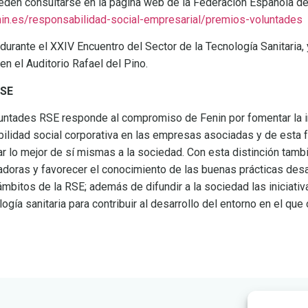
eden consultarse en la página web de la Federación Española 
nin.es/responsabilidad-social-empresarial/premios-voluntades
durante el XXIV Encuentro del Sector de la Tecnología Sanitaria,
 en el Auditorio Rafael del Pino.
RSE
luntades RSE responde al compromiso de Fenin por fomentar la 
bilidad social corporativa en las empresas asociadas y de esta 
ar lo mejor de sí mismas a la sociedad. Con esta distinción tam
vadoras y favorecer el conocimiento de las buenas prácticas desa
mbitos de la RSE; además de difundir a la sociedad las iniciativ
ogía sanitaria para contribuir al desarrollo del entorno en el que 