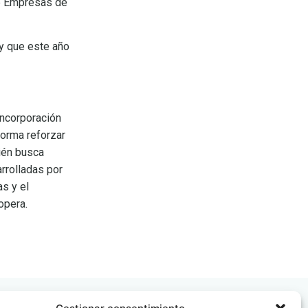
de Empresas de
 y que este año
incorporación
forma reforzar
bién busca
rrolladas por
as y el
opera.