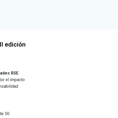
II edición
ntades RSE
tor el impacto
nsabilidad
de 50