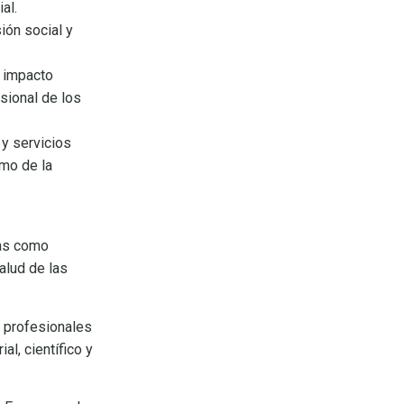
ial.
ión social y
l impacto
esional de los
 y servicios
omo de la
cas como
alud de las
 profesionales
l, científico y