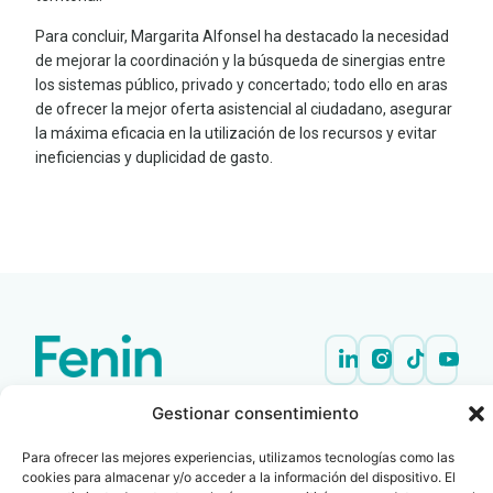
Para concluir, Margarita Alfonsel ha destacado la necesidad
de mejorar la coordinación y la búsqueda de sinergias entre
los sistemas público, privado y concertado; todo ello en aras
de ofrecer la mejor oferta asistencial al ciudadano, asegurar
la máxima eficacia en la utilización de los recursos y evitar
ineficiencias y duplicidad de gasto.
LEER
DOCUMENTO
Contacto
Oficina Barcelona
Gestionar consentimiento
info@fenin.es
Travesera de Gracia, 56 -
1º, 3ª 08006
C/ Villanueva, 20 - 1-
Para ofrecer las mejores experiencias, utilizamos tecnologías como las
932 014 655
cookies para almacenar y/o acceder a la información del dispositivo. El
28001