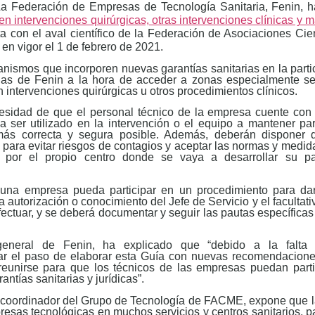
La Federación de Empresas de Tecnología Sanitaria, Fenin, h
en intervenciones quirúrgicas, otras intervenciones clínicas y 
a con el aval científico de la Federación de Asociaciones Cie
n vigor el 1 de febrero de 2021.
nismos que incorporen nuevas garantías sanitarias en la parti
das de Fenin a la hora de acceder a zonas especialmente se
en intervenciones quirúrgicas u otros procedimientos clínicos.
esidad de que el personal técnico de la empresa cuente con
 a ser utilizado en la intervención o el equipo a mantener p
 más correcta y segura posible. Además, deberán disponer
 para evitar riesgos de contagios y aceptar las normas y medi
y por el propio centro donde se vaya a desarrollar su pa
 una empresa pueda participar en un procedimiento para da
 la autorización o conocimiento del Jefe de Servicio y el faculta
ectuar, y se deberá documentar y seguir las pautas especí­ficas
 general de Fenin, ha explicado que “debido a la falta 
r el paso de elaborar esta Guía con nuevas recomendaciones
eunirse para que los técnicos de las empresas puedan parti
ntías sanitarias y jurídicas”.
 coordinador del Grupo de Tecnología de FACME, expone que l
esas tecnológicas en muchos servicios y centros sanitarios, p