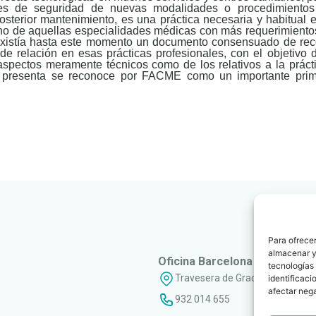
nes de seguridad de nuevas modalidades o procedimiento
osterior mantenimiento, es una práctica necesaria y habitual 
eno de aquellas especialidades médicas con más requerimiento
 existía hasta este momento un documento consensuado de r
de relación en esas prácticas profesionales, con el objetivo 
aspectos meramente técnicos como de los relativos a la prácti
e presenta se reconoce por FACME como un importante prim
Para ofrecer
almacenar y/
Oficina Barcelona
tecnologías
Travesera de Gracia, 56 - 1º, 3ª
identificaci
afectar nega
932 014 655