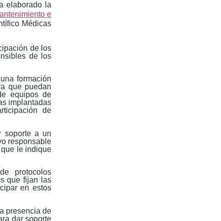
a elaborado la
mantenimiento e
ntífico Médicas
cipación de los
nsibles de los
 una formación
ara que puedan
 de equipos de
das implantadas
rticipación de
r soporte a un
tivo responsable
 que le indique
de protocolos
 que fijan las
cipar en estos
a presencia de
ara dar soporte