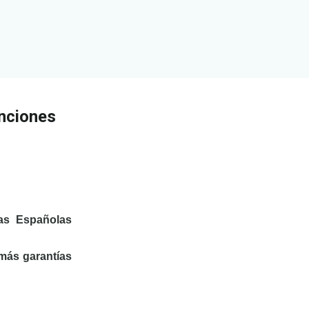
enciones
cas Españolas
 más garantías