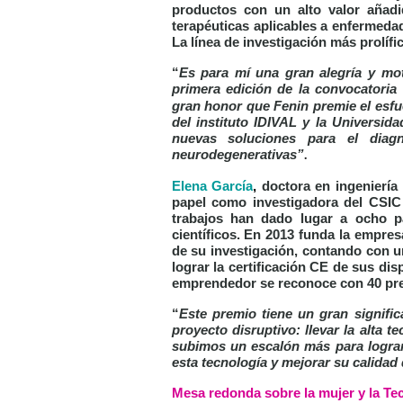
productos con un alto valor añadid
terapéuticas aplicables a enfermedad
La línea de investigación más prolífi
“
Es para mí una gran alegría y moti
primera edición de la convocator
gran honor que Fenin premie el esfu
del instituto IDIVAL y la Universida
nuevas soluciones para el diag
neurodegenerativas”
.
Elena García
,
doctora en ingeniería 
papel como investigadora del CSIC 
trabajos han dado lugar a ocho pa
científicos. En 2013 funda la empres
de su investigación, contando con u
lograr la certificación CE de sus dis
emprendedor se reconoce con 40 prem
“
Este premio tiene un gran signifi
proyecto disruptivo: llevar la alta
subimos un escalón más para lograr
esta tecnología y mejorar su calidad 
Mesa redonda sobre la mujer y la Tec