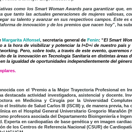
iativas como los Smart Woman Awards para garantizar que, ent
 que tanto las actuales generaciones de mujeres valiosas, co
egar su talento y avanzar en sus respectivos campos. Este es e
taforma de innovación y de los premios que nacen hoy
”, ha su
de
Margarita Alfonsel
, secretaria general de
Fenin
: “
El Smart Wo
 la hora de visibilizar y potenciar la I+D+i de nuestro país y
etworking. Pero, sobre todo, a través de este evento, queremos 
 de la innovación en Tecnología Sanitaria en distintas áreas d
r en la igualdad de oportunidades independientemente del géner
mplares.
onocida con el
‘Premio a la Mejor Trayectoria Profesional en I
destacada actividad investigadora, asistencial y docente. Inve
octora en Medicina y Cirugía por la Universidad Complut
do el Instituto de Salud Carlos III (ISCIII) y, de manera previa, h
Clínica en el Hospital General Universitario Gregorio Marañón
mo profesora asociada del Departamento Bioingeniería e Ingeni
id. Experta en cardiopatías de base genética y en imagen cardia
ión de los Centros de Referencia Nacional (CSUR) de Cardiopatí