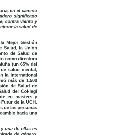
oria, en el camino
adero significado
e, contra viento y
ejorar la salud de
 la Mejor Gestión
e Salud, la Unión
ento de Salud de
to como directora
aluña (un 65% del
 de salud mental,
 la International
unió más de 1.500
isión de Salud de
alud del Col·legi
nte en masters y
 +Futur de la UCH,
es de las personas
l cambio hacia una
y una de ellas es
mirada de género,