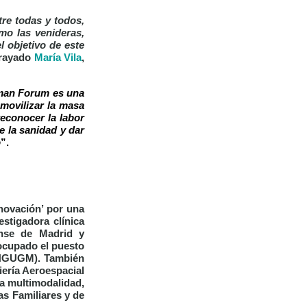
re todas y todos,
mo las venideras,
l objetivo de este
brayado
María Vila
,
man Forum es una
 movilizar la masa
reconocer la labor
e la sanidad y dar
o
”.
nnovación’
por una
stigadora clínica
ense de Madrid y
a ocupado el puesto
 (HGUGM). También
ería Aeroespacial
ca multimodalidad,
as Familiares y de