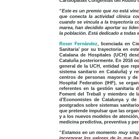
Cardiopatías Congénitas del Adulto
“
Este es un premio que no está vinc
que conecta la actividad clínica co
cuando se vincula a la trayectoria c
marea, han decidido aportar su lider
la población. Está dedicado a todas e
Roser Fernández
, licenciada en C
Sanitaria’
por su trayectoria en este
Catalana de Hospitales (UCH) des
Cataluña posteriormente. En 2016 oc
general de la UCH, entidad que rep
sistema sanitario en Cataluña) y re
centros de personas mayores y de 
Hospital Federation (IHF), se org
referentes en la gestión sanitaria
Foment del Treball y miembro de la
d’Economistes de Catalunya y de
postgrados sobre sistemas sanitarios
que pretende impulsar que las organi
y a los nuevos modelos de atención, 
medicina predictiva, preventiva y pe
“
Estamos en un momento muy singul
incorporar los valores de lo que l