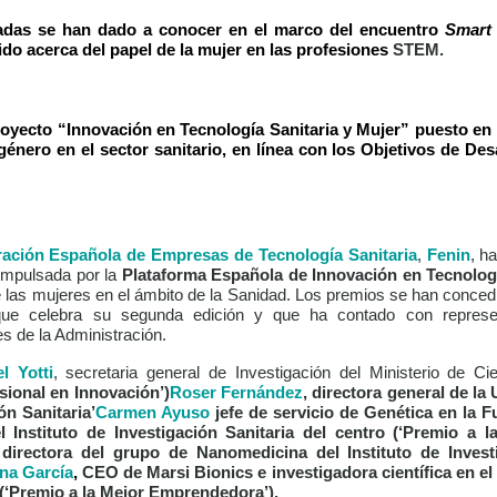
adas se han dado a conocer en el marco del encuentro
Smart
do acerca del papel de la mujer en las profesiones
STEM.
 proyecto “Innovación en Tecnología Sanitaria y Mujer” puesto e
género en el sector sanitario, en línea con los Objetivos de Des
ación Española de Empresas de Tecnología Sanitaria
,
Fenin
,
ha
a impulsada por la
Plataforma Española de Innovación en Tecnologí
de las mujeres en el ámbito de la Sanidad. Los premios se han conced
que celebra su segunda edición y que ha contado con represe
es de la Administración.
l Yotti
, secretaria general de Investigación del Ministerio de Ci
sional en Innovación’)
Roser Fernández
, directora general de la
ón Sanitaria’
Carmen Ayuso
jefe de servicio de Genética en la 
l Instituto de Investigación Sanitaria del centro (‘
Premio a la
 directora del grupo de Nanomedicina del Instituto de Investi
na García
,
CEO de Marsi Bionics e investigadora científica en e
(‘
Premio a la Mejor Emprendedora
’).