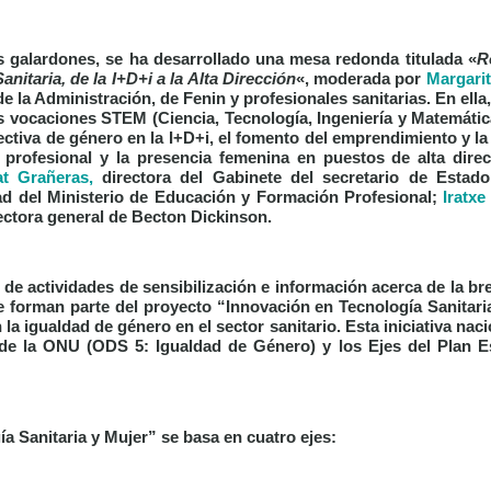
os galardones, se ha desarrollado una mesa redonda titulada
«
R
anitaria, de la I+D+i a la Alta Dirección
«, moderada por
Margarit
e la Administración, de Fenin y profesionales sanitarias. En ella
s vocaciones STEM (Ciencia, Tecnología, Ingeniería y Matemátic
ectiva de género en la I+D+i, el fomento del emprendimiento y l
 profesional y la presencia femenina en puestos de alta dire
t Grañeras,
directora del Gabinete del secretario de Estad
ad del Ministerio de Educación y Formación Profesional;
Iratxe
rectora general de Becton Dickinson.
de actividades de sensibilización e información acerca de la b
ue forman parte del proyecto “Innovación en Tecnología Sanitar
a igualdad de género en el sector sanitario. Esta iniciativa naci
 de la ONU (ODS 5: Igualdad de Género) y los Ejes del Plan 
a Sanitaria y Mujer” se basa en cuatro ejes: