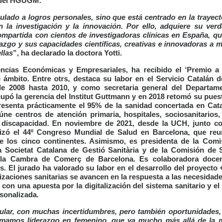
 del HGUGM.
ulado a logros personales, sino que está centrado en la trayect
n la investigación y la innovación. Por ello, adquiere su verd
ompartida con cientos de investigadoras clínicas en España, qu
azgo y sus capacidades científicas, creativas e innovadoras a m
llas
”, ha declarado la doctora Yotti.
iencias Económicas y Empresariales, ha recibido el
‘Premio a
 ámbito. Entre otrs, destaca su labor en el Servicio Catalán d
de 2008 hasta 2010, y como secretaria general del Departam
upó la gerencia del Institut Guttmann y en 2018 retomó su pues
resenta prácticamente el 95% de la sanidad concertada en Cat
úne centros de atención primaria, hospitales, sociosanitarios,
discapacidad. En noviembre de 2021, desde la UCH, junto con
anizó el 44º Congreso Mundial de Salud en Barcelona, que re
 de los cinco continentes. Asimismo, es presidenta de la Com
 Societat Catalana de Gestió Sanitària y de la Comisión de S
 la Cambra de Comerç de Barcelona. Es colaboradora doce
. El jurado ha valorado su labor en el desarrollo del proyecto
zaciones sanitarias se avancen en la respuesta a las necesidad
con una apuesta por la digitalización del sistema sanitario y e
rsonalizada.
ar, con muchas incertidumbres, pero también oportunidades, 
lamamos liderazgo en femenino, que va mucho más allá de la 