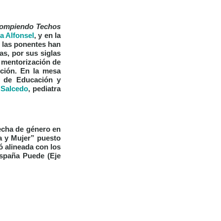
ompiendo Techos
a Alfonsel
, y en la
, las ponentes han
as, por sus siglas
a mentorización de
cción. En la mesa
o de Educación y
 Salcedo
, pediatra
recha de género en
ia y Mujer” puesto
ó alineada con los
España Puede (Eje