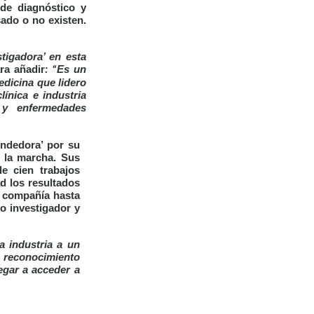
 de diagnóstico y
sado o no existen.
tigadora’ en esta
ara añadir
Es un
: “
dicina que lidero
línica e industria
 y enfermedades
endedora
’ por su
a la marcha. Sus
e cien trabajos
ad los resultados
a compañía hasta
jo investigador y
a industria a un
e reconocimiento
egar a acceder a