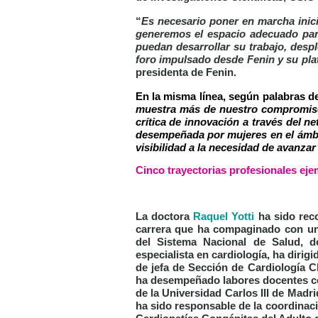
“
Es necesario poner en marcha inic
generemos el espacio adecuado para
puedan desarrollar su trabajo, despl
foro impulsado desde Fenin y su pla
presidenta de Fenin.
En la misma línea, según palabras 
muestra más de nuestro compromiso a
crítica de innovación a través del n
desempeñada por mujeres en el ámbito
visibilidad a la necesidad de avanza
Cinco trayectorias profesionales eje
La doctora
Raquel Yotti
ha sido rec
carrera que ha compaginado con una 
del Sistema Nacional de Salud, d
especialista en cardiología, ha dirigi
de jefa de Sección de Cardiología 
ha desempeñado labores docentes co
de la Universidad Carlos III de Madr
ha sido responsable de la coordinac