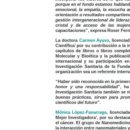
porque en el fondo estamos hablando 
emocional, la empatía, la escucha ac
orientación a resultados compartiend
gestión intergeneracional de lider
cristal y de acceso de las mujer
capacitaciones
”, expresa Roser Fer
La doctora
Carmen Ayuso
, licencia
Científica’
por su contribución a la i
capítulos de libros o libros comple
Molecular y Bioética y la publicaci
internacional y su participación e
Investigación Sanitaria de la Fun
organización sea un referente intern
“
Haber sido reconocida en la prime
honor y una responsabilidad
”, ha
Investigación Sanitaria también se 
buenas prácticas, sirvan para prom
científicos del futuro
”.
Mónica López-Fanarraga
, licenciad
Mejor Investigadora’
, por su destac
el cáncer. El grupo de Nanomedicina 
la interacción entre nanomateriales y