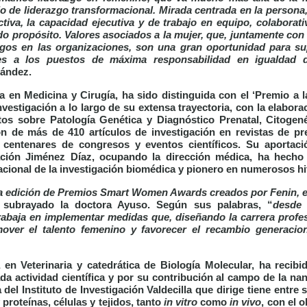
de liderazgo transformacional. Mirada centrada en la persona, 
tiva, la capacidad ejecutiva y de trabajo en equipo, colaborati
o propósito. Valores asociados a la mujer, que, juntamente con 
azgos en las organizaciones, son una gran oportunidad para su
es a los puestos de máxima responsabilidad en igualdad 
nández.
da en Medicina y Cirugía, ha sido distinguida con el ‘
Premio a l
nvestigación a lo largo de su extensa trayectoria, con la elabor
tos sobre Patología Genética y Diagnóstico Prenatal, Citogené
ón de más de 410 artículos de investigación en revistas de pre
n centenares de congresos y eventos científicos. Su aportació
dación Jiménez Díaz, ocupando la dirección médica, ha hecho
acional de la investigación biomédica y pionero en numerosos hi
ra edición de Premios Smart Women Awards creados por Fenin, e
 subrayado la doctora Ayuso. Según sus palabras, “
desde 
trabaja en implementar medidas que, diseñando la carrera profe
over el talento femenino y favorecer el recambio generacion
a en Veterinaria y catedrática de Biología Molecular, ha recibi
ada actividad científica y por su contribución al campo de la n
del Instituto de Investigación Valdecilla que dirige tiene entre 
 proteínas, células y tejidos, tanto
in vitro
como
in vivo
, con el 