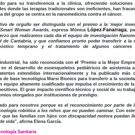
o para su transferencia a la clínica, ofreciendo soluciones
es donde las terapias tradicionales son ineficientes, han fraca
ca del grupo se centra en la nanomedicina contra el cáncer.
vo de orgullo ser distinguida con el premio a la ‘mejor inves
López-Fanarraga
ia Smart Woman Awards,
expresa Mónica
, p
erzo que realizamos cada día el equipo de investigación Nanome
d de Cantabria, y que confiamos pronto poder transferir a la c
nóstico temprano y el tratamiento de algunos cánceres
industrial, ha sido reconocida con
el
‘
Premio a la Mejor Empr
en el desarrollo de exoesqueletos pediátricos de asistencia 
tentes extendidas internacionalmente y ha publicado más d
a de base tecnológica Marsi Bionics para transferir a la socied
n equipo altamente cualificado que impulsa el crecimiento de l
positivos. El gran impacto científico-técnico y social de su traba
ios otorgados por instituciones de prestigio.
cado para nosotros porque es el reconocimiento por parte de l
 tecnología robótica a los niños que no pueden caminar. Con est
 que las familias con hijos con discapacidad motora puedan ll
de vida
”, afirma Elena García.
nología Sanitaria