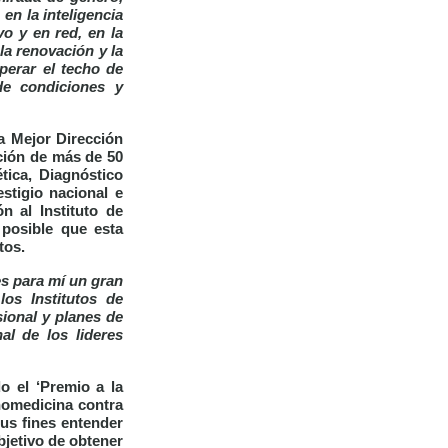
en la inteligencia
vo y en red, en la
la renovación y la
perar el techo de
de condiciones y
a Mejor Dirección
ación de más de 50
tica, Diagnóstico
stigio nacional e
n al Instituto de
 posible que esta
tos.
s para mí un gran
los Institutos de
sional y planes de
al de los lideres
do el
‘Premio a la
anomedicina contra
sus fines entender
objetivo de obtener