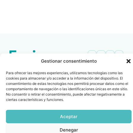
LEER
DOCUMENTO
Gestionar consentimiento
Contacto
Oficina Barcelona
Para ofrecer las mejores experiencias, utilizamos tecnologías como las
info@fenin.es
Travesera de Gracia, 56 -
cookies para almacenar y/o acceder a la información del dispositivo. El
1º, 3ª 08006
C/ Villanueva, 20 - 1-
consentimiento de estas tecnologías nos permitirá procesar datos como el
932 014 655
28001
comportamiento de navegación o las identificaciones únicas en este sitio.
No consentir o retirar el consentimiento, puede afectar negativamente a
915 759 800
ciertas características y funciones.
Política
Cookies
Aviso
SIIF(Canal
Políticas
Copyright © 2025 FENIN |
|
|
|
|
de
legal
de
y
Todos los derechos
privacidad
denuncias)
Certificacio
Aceptar
reservados
Denegar