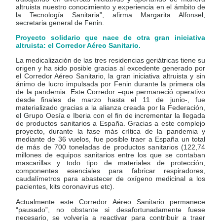
altruista nuestro conocimiento y experiencia en el ámbito de
la Tecnología Sanitaria”, afirma Margarita Alfonsel,
secretaria general de Fenin.
Proyecto solidario que nace de otra gran iniciativa
altruista: el Corredor Aéreo Sanitario.
La medicalización de las tres residencias geriátricas tiene su
origen y ha sido posible gracias al excedente generado por
el Corredor Aéreo Sanitario, la gran iniciativa altruista y sin
ánimo de lucro impulsada por Fenin durante la primera ola
de la pandemia. Este Corredor –que permaneció operativo
desde finales de marzo hasta el 11 de junio-, fue
materializado gracias a la alianza creada por la Federación,
el Grupo Oesía e Iberia con el fin de incrementar la llegada
de productos sanitarios a España. Gracias a este complejo
proyecto, durante la fase más crítica de la pandemia y
mediante de 36 vuelos, fue posible traer a España un total
de más de 700 toneladas de productos sanitarios (122,74
millones de equipos sanitarios entre los que se contaban
mascarillas y todo tipo de materiales de protección,
componentes esenciales para fabricar respiradores,
caudalímetros para abastecer de oxígeno medicinal a los
pacientes, kits coronavirus etc).
Actualmente este Corredor Aéreo Sanitario permanece
“pausado”, no obstante si desafortunadamente fuese
necesario, se volvería a reactivar para contribuir a traer