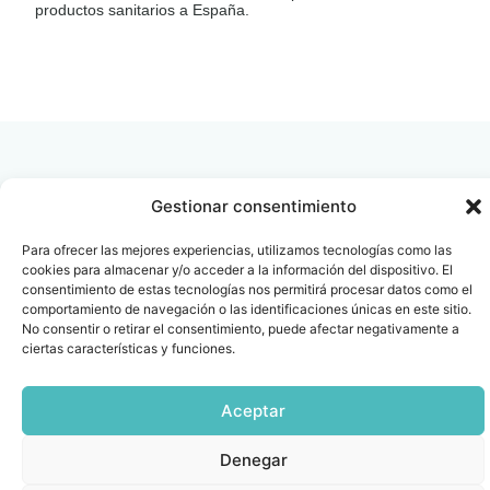
productos sanitarios a España.
LEER
DOCUMENTO
Gestionar consentimiento
Contacto
Oficina Barcelona
Para ofrecer las mejores experiencias, utilizamos tecnologías como las
info@fenin.es
Travesera de Gracia, 56 -
cookies para almacenar y/o acceder a la información del dispositivo. El
consentimiento de estas tecnologías nos permitirá procesar datos como el
1º, 3ª 08006
C/ Villanueva, 20 - 1-
comportamiento de navegación o las identificaciones únicas en este sitio.
932 014 655
28001
No consentir o retirar el consentimiento, puede afectar negativamente a
ciertas características y funciones.
915 759 800
Política
Cookies
Aviso
SIIF(Canal
Políticas
Copyright © 2025 FENIN |
|
|
|
|
de
legal
de
y
Todos los derechos
Aceptar
privacidad
denuncias)
Certificacio
reservados
Denegar