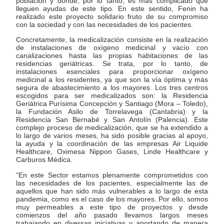
población y donde, por lo tanto, es más complicado que
lleguen ayudas de este tipo. En este sentido, Fenin ha
realizado este proyecto solidario fruto de su compromiso
con la sociedad y con las necesidades de los pacientes.
Concretamente, la medicalización consiste en la realización
de instalaciones de oxígeno medicinal y vacío con
canalizaciones hasta las propias habitaciones de las
residencias geriátricas. Se trata, por lo tanto, de
instalaciones esenciales para proporcionar oxígeno
medicinal a los residentes, ya que son la vía óptima y más
segura de abastecimiento a los mayores. Los tres centros
escogidos para ser medicalizados son: la Residencia
Geriátrica Purísima Concepción y Santiago (Mora – Toledo),
la Fundación Asilo de Torrelavega (Cantabria) y la
Residencia San Bernabé y San Antolín (Palencia). Este
complejo proceso de medicalización, que se ha extendido a
lo largo de varios meses, ha sido posible gracias al apoyo,
la ayuda y la coordinación de las empresas Air Liquide
Healthcare, Oximesa Nippon Gases, Linde Healthcare y
Carburos Médica.
“En este Sector estamos plenamente comprometidos con
las necesidades de los pacientes, especialmente las de
aquellos que han sido más vulnerables a lo largo de esta
pandemia, como es el caso de los mayores. Por ello, somos
muy permeables a este tipo de proyectos y desde
comienzos del año pasado llevamos largos meses
trabajando en diversas iniciativas y aportando de manera