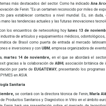
s temas más destacados del sector. Como ha indicado
Ana Arc
novación de Fenin: “Es un certamen reconocido por miles de expo
to para establecer contactos a nivel mundial. Es, sin duda, 
a mano las tendencias actuales y las futuras innovaciones tecno
con los encuentros de netwoorking hoy
lunes 13 de noviemb
 industria de artículos y equipamientos médicos, odontológicos, 
temática de Brasil como puerta de entrada al mercado latinoa
ones e inversiones y con
UBM
, empresa organizadora de event
na,
martes 14 de noviembre,
en el que se abordará el sector
exit gracias a la colaboración de
ABHI
, asociación británica de 
entación por parte de
EUGATEWAY
, presentando los programas
a PYMES en ASIA.
ogía Sanitaria
viembre,
se contará con la directora técnica de Fenin,
María Al
 de Productos Sanitarios y Diagnóstico in Vitro en el ámbito eu
de Fenin hará una presentación sobre el mercado de tecnológi