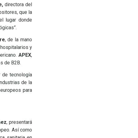
e,
directora del
sitores, que la
el lugar donde
lógicas”.
re
, de la mano
hospitalarios y
mericano.
APEX
,
os de B2B.
 de tecnología
industrias de la
 europeos para
áez
, presentará
ropeo. Así como
ca sanitaria en