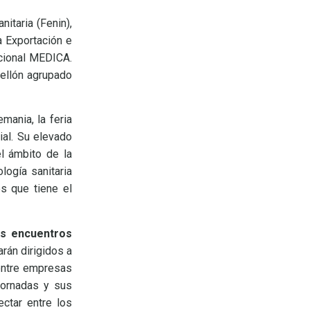
itaria (Fenin),
a Exportación e
acional MEDICA.
bellón agrupado
mania, la feria
ial. Su elevado
el ámbito de la
logía sanitaria
es que tiene el
os encuentros
rán dirigidos a
 entre empresas
jornadas y sus
ctar entre los