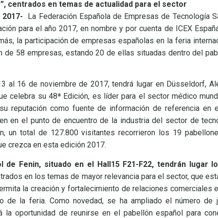
, centrados en temas de actualidad para el sector
e 2017-
La Federación Española de Empresas de Tecnología San
tación para el año 2017, en nombre y por cuenta de ICEX Españ
ás, la participación de empresas españolas en la feria intern
ón de 58 empresas, estando 20 de ellas situadas dentro del pa
 13 al 16 de noviembre de 2017, tendrá lugar en Düsseldorf, Ale
que celebra su 48ª Edición, es líder para el sector médico mund
 y su reputación como fuente de información de referencia en 
n en el punto de encuentro de la industria del sector de tecno
ión, un total de 127.800 visitantes recorrieron los 19 pabellon
que crezca en esta edición 2017.
de Fenin, situado en el Hall15 F21-F22, tendrán lugar l
trados en los temas de mayor relevancia para el sector, que esta
ermita la creación y fortalecimiento de relaciones comerciales
o de la feria. Como novedad, se ha ampliado el número de 
 la oportunidad de reunirse en el pabellón español para cone