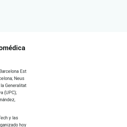
iomédica
 Barcelona Est
rcelona; Neus
la Generalitat
ya (UPC);
rnández,
Tech y las
rganizado hoy