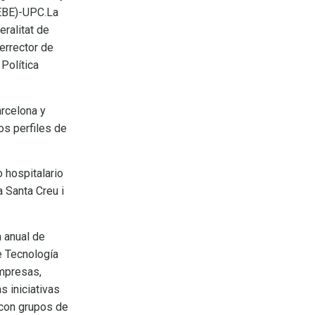
EEBE)-UPC.La
ralitat de
errector de
Política
arcelona y
os perfiles de
 hospitalario
 Santa Creu i
a anual de
e Tecnología
empresas,
 iniciativas
 con grupos de