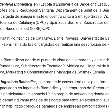
geniería Biomédica
, en l’Escola d’Enginyeria de Barcelona Est (
fesional y Regulación Sanitaria, Departament de Salut de la Gene
cargada de inaugurar este encuentro junto a Santiago Gassó, Vic
itècnica de Catalunya (UPC) y Spartacus Gomariz, Subdirector de 
 de Barcelona Est (EEBE)-UPC.
rsitat Politècnica de Catalunya, Daniel Navajas, Universitat de B
abra, han sido los encargados de realizar una descripción de l
.
ros Biomédicos desde el punto de vista de la empresa y el mundo
 Rueda Luna, Subdirector de Tecnología Médica del Hospital de la
coda, Marketing & Communications Manager de Sysmex España.
Ingeniería Biomédica,
que pretende convertirse en la plataform
 graduados en Ingeniería Biomédica y las empresas del Sector d
sas participantes un espacio físico propio de networking donde 
 debartir durante más de dos horas para también explorar nuevas
 han habilitado coloquios paralelos de empresas patrocinadoras