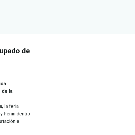
rupado de
ica
 de la
 la feria
 y Fenin dentro
rtación e