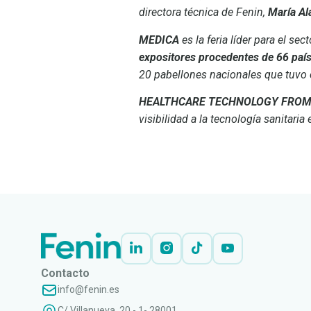
directora técnica de Fenin,
María Al
MEDICA
es la feria líder para el s
expositores procedentes de 66 paí
20 pabellones nacionales que tuvo el
HEALTHCARE TECHNOLOGY FROM
visibilidad a la tecnología sanitaria 
LEER
DOCUMENTO
Contacto
info@fenin.es
C/ Villanueva, 20 - 1- 28001