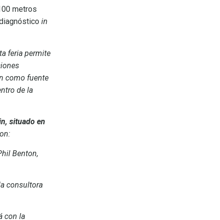
.100 metros
 diagnóstico
in
ta feria permite
ciones
ión como fuente
ntro de la
n, situado en
son:
Phil Benton,
la consultora
á con la