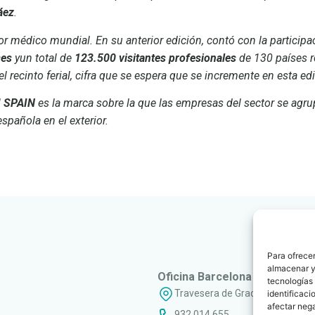
áez
.
ector médico mundial. En su anterior edición, contó con la particip
ses
yun total de
123.500 visitantes profesionales
de 130 países r
 recinto ferial, cifra que se espera que se incremente en esta ed
 SPAIN
es la marca sobre la que las empresas del sector se agru
española en el exterior.
Para ofrecer
almacenar y/
Oficina Barcelona
tecnologías
Travesera de Gracia, 56 - 1º, 3ª
identificaci
afectar nega
932 014 655