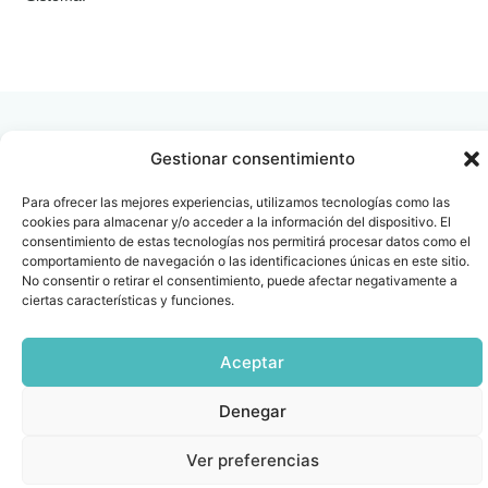
LEER
DOCUMENTO
Gestionar consentimiento
Para ofrecer las mejores experiencias, utilizamos tecnologías como las
Contacto
Oficina Barcelona
cookies para almacenar y/o acceder a la información del dispositivo. El
info@fenin.es
Travesera de Gracia, 56 -
consentimiento de estas tecnologías nos permitirá procesar datos como el
comportamiento de navegación o las identificaciones únicas en este sitio.
1º, 3ª 08006
C/ Villanueva, 20 - 1-
No consentir o retirar el consentimiento, puede afectar negativamente a
932 014 655
28001
ciertas características y funciones.
915 759 800
Política
Cookies
Aviso
SIIF(Canal
Políticas
Copyright © 2025 FENIN |
|
|
|
|
Aceptar
de
legal
de
y
Todos los derechos
privacidad
denuncias)
Certificacio
reservados
Denegar
Ver preferencias