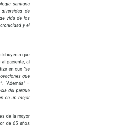
logía sanitaria
 diversidad de
 de vida de los
cronicidad y el
ntribuyen a que
al paciente, al
atiza en que
“se
novaciones que
”. “
Además” –
ncia del parque
en en un mejor
es de la mayor
ayor de 65 años