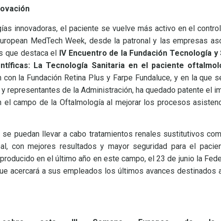
nnovación
as innovadoras, el paciente se vuelve más activo en el contro
I European MedTech Week, desde la patronal y las empresas as
os que destaca el
IV Encuentro de la Fundación Tecnología y
tíficas: La Tecnología Sanitaria en el paciente oftalmol
n con la Fundación Retina Plus y Farpe Fundaluce, y en la que s
 y representantes de la Administración, ha quedado patente el i
en el campo de la Oftalmología al mejorar los procesos asistenc
se puedan llevar a cabo tratamientos renales sustitutivos como 
neal, con mejores resultados y mayor seguridad para el pacie
roducido en el último año en este campo, el 23 de junio la Fed
l que acercará a sus empleados los últimos avances destinados 