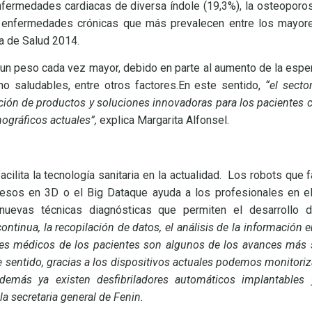
enfermedades cardiacas de diversa índole (19,3%), la osteoporos
s enfermedades crónicas que más prevalecen entre los mayor
a de Salud 2014.
un peso cada vez mayor, debido en parte al aumento de la espe
no saludables, entre otros factores.En este sentido,
“el secto
ación de productos y soluciones innovadoras para los pacientes 
mográficos actuales”,
explica Margarita Alfonsel.
ilita la tecnología sanitaria en la actualidad. Los robots que fa
resos en 3D o el Big Dataque ayuda a los profesionales en el
uevas técnicas diagnósticas que permiten el desarrollo d
ontinua, la recopilación de datos, el análisis de la información 
les médicos de los pacientes son algunos de los avances más s
 sentido, gracias a los dispositivos actuales podemos monitoriza
demás ya existen desfibriladores automáticos implantables
la secretaria general de Fenin.