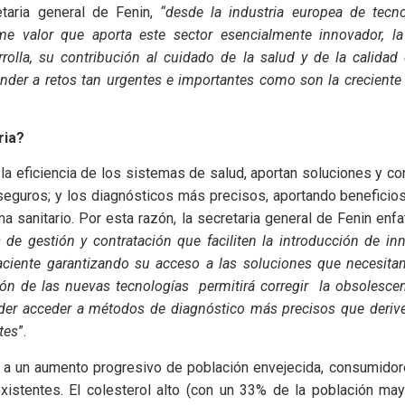
etaria general de Fenin,
“desde la industria europea de tecno
e valor que aporta este sector esencialmente innovador, la
rolla, su contribución al cuidado de la salud y de la calidad
nder a retos tan urgentes e importantes como son la creciente 
ria?
la eficiencia de los sistemas de salud, aportan soluciones y co
guros; y los diagnósticos más precisos, aportando beneficios 
ma sanitario. Por esta razón, la secretaria general de Fenin enf
e gestión y contratación que faciliten la introducción de in
paciente garantizando su acceso a las soluciones que necesitan
ión de las nuevas tecnologías permitirá corregir la obsolesce
oder acceder a métodos de diagnóstico más precisos que deriv
tes
”.
 a un aumento progresivo de población envejecida, consumidor
existentes. El colesterol alto (con un 33% de la población m