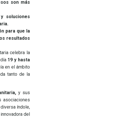
cesos son más
 y soluciones
ria.
n para que la
los resultados
aria celebra la
 día
19 y hasta
gía en el ámbito
ida tanto de la
nitaria,
y sus
s asociaciones
diversa índole,
 innovadora del