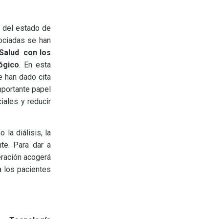
l del estado de
ociadas se han
 Salud con los
ógico
. En esta
e han dado cita
mportante papel
iales y reducir
la diálisis, la
nte. Para dar a
eración acogerá
a los pacientes