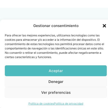
DOCUMENTO
Gestionar consentimiento
Contacto
Oficina Barcelona
Para ofrecer las mejores experiencias, utilizamos tecnologías como las
cookies para almacenar y/o acceder a la información del dispositivo. El
info@fenin.es
Travesera de Gracia, 56 -
consentimiento de estas tecnologías nos permitirá procesar datos como el
1º, 3ª 08006
C/ Villanueva, 20 - 1-
comportamiento de navegación o las identificaciones únicas en este sitio.
932 014 655
28001
No consentir o retirar el consentimiento, puede afectar negativamente a
ciertas características y funciones.
915 759 800
Política
Cookies
Aviso
SIIF(Canal
Políticas
Copyright © 2025 FENIN |
|
|
|
|
de
legal
de
y
Aceptar
Todos los derechos
privacidad
denuncias)
Certificacio
reservados
Denegar
Ver preferencias
Política de cookies
Política de privacidad