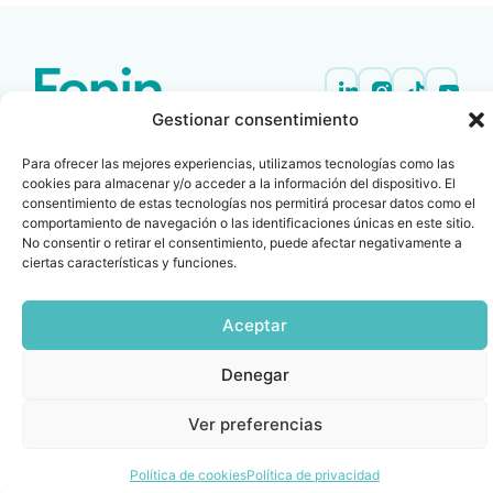
Gestionar consentimiento
Contacto
Oficina Barcelona
info@fenin.es
Travesera de Gracia, 56 -
Para ofrecer las mejores experiencias, utilizamos tecnologías como las
1º, 3ª 08006
cookies para almacenar y/o acceder a la información del dispositivo. El
C/ Villanueva, 20 - 1-
932 014 655
consentimiento de estas tecnologías nos permitirá procesar datos como el
28001
comportamiento de navegación o las identificaciones únicas en este sitio.
915 759 800
No consentir o retirar el consentimiento, puede afectar negativamente a
ciertas características y funciones.
Política
Cookies
Aviso
SIIF(Canal
Políticas
Copyright © 2025 FENIN |
|
|
|
|
de
legal
de
y
Todos los derechos
privacidad
denuncias)
Certificacio
reservados
Aceptar
Denegar
Ver preferencias
Política de cookies
Política de privacidad