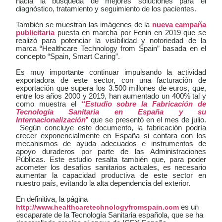
hacia la búsqueda de mejores soluciones para el
diagnóstico, tratamiento y seguimiento de los pacientes.
También se muestran las imágenes de la
nueva campaña
publicitaria
puesta en marcha por Fenin en 2019 que se
realizó para potenciar la visibilidad y notoriedad de la
marca “Healthcare Technology from Spain” basada en el
concepto “Spain, Smart Caring”.
Es muy importante continuar impulsando la actividad
exportadora de este sector, con una facturación de
exportación que supera los 3.500 millones de euros, que,
entre los años 2000 y 2019, han aumentado un 400% tal y
como muestra el
“Estudio sobre la Fabricación de
Tecnología Sanitaria en España y su
Internacionalización
”
que se presentó en el mes de julio.
Según concluye este documento, la fabricación podría
crecer exponencialmente en España si contara con los
mecanismos de ayuda adecuados e instrumentos de
apoyo duraderos por parte de las Administraciones
Públicas. Este estudio resalta también que, para poder
acometer los desafíos sanitarios actuales, es necesario
aumentar la capacidad productiva de este sector en
nuestro país, evitando la alta dependencia del exterior.
En definitiva, la página
http://www.healthcaretechnologyfromspain.com
es un
escaparate de la Tecnología Sanitaria española, que se ha