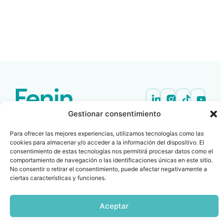
LEER
DOCUMENTO
Gestionar consentimiento
Contacto
Oficina Barcelona
info@fenin.es
Travesera de Gracia, 56 -
Para ofrecer las mejores experiencias, utilizamos tecnologías como las
1º, 3ª 08006
C/ Villanueva, 20 - 1-
cookies para almacenar y/o acceder a la información del dispositivo. El
932 014 655
consentimiento de estas tecnologías nos permitirá procesar datos como el
28001
comportamiento de navegación o las identificaciones únicas en este sitio.
915 759 800
No consentir o retirar el consentimiento, puede afectar negativamente a
Política
Cookies
Aviso
SIIF(Canal
Políticas
ciertas características y funciones.
Copyright © 2025 FENIN |
|
|
|
|
de
legal
de
y
Todos los derechos
privacidad
denuncias)
Certificacio
reservados
Aceptar