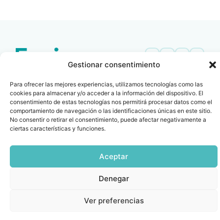
DOCUMENTO
Gestionar consentimiento
Contacto
Oficina Barcelona
Para ofrecer las mejores experiencias, utilizamos tecnologías como las
info@fenin.es
Travesera de Gracia, 56 -
cookies para almacenar y/o acceder a la información del dispositivo. El
1º, 3ª 08006
C/ Villanueva, 20 - 1-
consentimiento de estas tecnologías nos permitirá procesar datos como el
932 014 655
comportamiento de navegación o las identificaciones únicas en este sitio.
28001
No consentir o retirar el consentimiento, puede afectar negativamente a
915 759 800
ciertas características y funciones.
Política
Cookies
Aviso
SIIF(Canal
Políticas
Copyright © 2025 FENIN |
|
|
|
|
de
legal
de
y
Todos los derechos
privacidad
denuncias)
Certificacio
Aceptar
reservados
Denegar
Ver preferencias