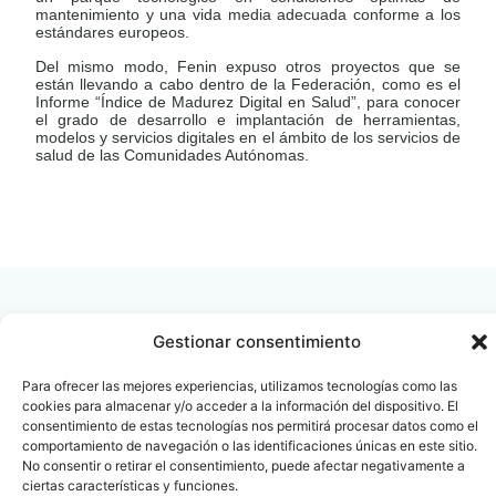
mantenimiento y una vida media adecuada conforme a los
estándares europeos.
Del mismo modo, Fenin expuso otros proyectos que se
están llevando a cabo dentro de la Federación, como es el
Informe “Índice de Madurez Digital en Salud”, para conocer
el grado de desarrollo e implantación de herramientas,
modelos y servicios digitales en el ámbito de los servicios de
salud de las Comunidades Autónomas.
LEER
DOCUMENTO
Gestionar consentimiento
Para ofrecer las mejores experiencias, utilizamos tecnologías como las
Contacto
Oficina Barcelona
cookies para almacenar y/o acceder a la información del dispositivo. El
info@fenin.es
Travesera de Gracia, 56 -
consentimiento de estas tecnologías nos permitirá procesar datos como el
1º, 3ª 08006
comportamiento de navegación o las identificaciones únicas en este sitio.
C/ Villanueva, 20 - 1-
932 014 655
No consentir o retirar el consentimiento, puede afectar negativamente a
28001
ciertas características y funciones.