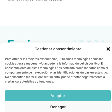
LEER
DOCUMENTO
Gestionar consentimiento
Contacto
Oficina Barcelona
Para ofrecer las mejores experiencias, utilizamos tecnologías como las
info@fenin.es
Travesera de Gracia, 56 -
cookies para almacenar y/o acceder a la información del dispositivo. El
1º, 3ª 08006
C/ Villanueva, 20 - 1-
consentimiento de estas tecnologías nos permitirá procesar datos como el
932 014 655
28001
comportamiento de navegación o las identificaciones únicas en este sitio.
No consentir o retirar el consentimiento, puede afectar negativamente a
915 759 800
ciertas características y funciones.
Política
Cookies
Aviso
SIIF(Canal
Políticas
Copyright © 2025 FENIN |
|
|
|
|
de
legal
de
y
Todos los derechos
privacidad
denuncias)
Certificacio
Aceptar
reservados
Denegar