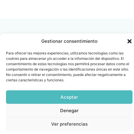
LEER
DOCUMENTO
Gestionar consentimiento
Contacto
Oficina Barcelona
Para ofrecer las mejores experiencias, utilizamos tecnologías como las
cookies para almacenar y/o acceder a la información del dispositivo. El
info@fenin.es
Travesera de Gracia, 56 -
consentimiento de estas tecnologías nos permitirá procesar datos como el
1º, 3ª 08006
C/ Villanueva, 20 - 1-
comportamiento de navegación o las identificaciones únicas en este sitio.
932 014 655
28001
No consentir o retirar el consentimiento, puede afectar negativamente a
ciertas características y funciones.
915 759 800
Política
Cookies
Aviso
SIIF(Canal
Políticas
Copyright © 2025 FENIN |
|
|
|
|
de
legal
de
y
Aceptar
Todos los derechos
privacidad
denuncias)
Certificacio
reservados
Denegar
Ver preferencias