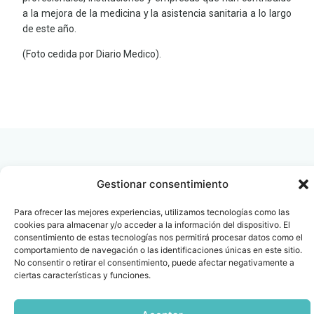
a la mejora de la medicina y la asistencia sanitaria a lo largo
de este año.
(Foto cedida por Diario Medico).
LEER
DOCUMENTO
Gestionar consentimiento
Contacto
Oficina Barcelona
Para ofrecer las mejores experiencias, utilizamos tecnologías como las
info@fenin.es
Travesera de Gracia, 56 -
cookies para almacenar y/o acceder a la información del dispositivo. El
consentimiento de estas tecnologías nos permitirá procesar datos como el
1º, 3ª 08006
C/ Villanueva, 20 - 1-
comportamiento de navegación o las identificaciones únicas en este sitio.
932 014 655
28001
No consentir o retirar el consentimiento, puede afectar negativamente a
915 759 800
ciertas características y funciones.
Política
Cookies
Aviso
SIIF(Canal
Políticas
Copyright © 2025 FENIN |
|
|
|
|
de
legal
de
y
Todos los derechos