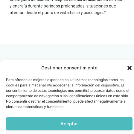
y energía durante periodos prolongados, situaciones que
afectan desde el punto de vista físico y psicológico”.
LEER
DOCUMENTO
Gestionar consentimiento
Contacto
Oficina Barcelona
Para ofrecer las mejores experiencias, utilizamos tecnologías como las
info@fenin.es
Travesera de Gracia, 56 -
cookies para almacenar y/o acceder a la información del dispositivo. El
consentimiento de estas tecnologías nos permitirá procesar datos como el
1º, 3ª 08006
C/ Villanueva, 20 - 1-
comportamiento de navegación o las identificaciones únicas en este sitio.
932 014 655
28001
No consentir o retirar el consentimiento, puede afectar negativamente a
915 759 800
ciertas características y funciones.
Política
Cookies
Aviso
SIIF(Canal
Políticas
Copyright © 2025 FENIN |
|
|
|
|
de
legal
de
y
Todos los derechos
Aceptar
privacidad
denuncias)
Certificacio
reservados