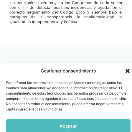
los principales eventos y en los Congresos de cada sector
con el fin de detectar posibles incidencias y ayudar en el
correcto seguimiento del Código Ético y siempre bajo el
paraguas de la transparencia, la confidencialidad, la
igualdad, la independencia y la ética.
LEER
DOCUMENTO
Gestionar consentimiento
Contacto
Oficina Barcelona
Para ofrecer las mejores experiencias, utilizamos tecnologías como las
info@fenin.es
Travesera de Gracia, 56 -
cookies para almacenar y/o acceder a la información del dispositivo. El
consentimiento de estas tecnologías nos permitirá procesar datos como el
1º, 3ª 08006
C/ Villanueva, 20 - 1-
comportamiento de navegación o las identificaciones únicas en este sitio.
932 014 655
28001
No consentir o retirar el consentimiento, puede afectar negativamente a
915 759 800
ciertas características y funciones.
Política
Cookies
Aviso
SIIF(Canal
Políticas
Copyright © 2025 FENIN |
|
|
|
|
de
legal
de
y
Todos los derechos
Aceptar
privacidad
denuncias)
Certificacio
reservados