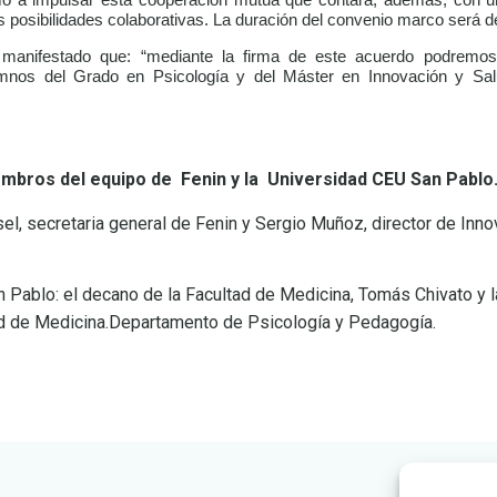
omo a impulsar esta cooperación mutua que contará, además, con 
s posibilidades colaborativas. La duración del convenio marco será d
a manifestado que: “mediante la firma de este acuerdo podremo
mnos del Grado en Psicología y del Máster en Innovación y Salu
embros del equipo de Fenin y la Universidad CEU San Pablo
sel, secretaria general de Fenin y Sergio Muñoz, director de Inno
n Pablo: el decano de la Facultad de Medicina, Tomás Chivato y 
ad de Medicina.Departamento de Psicología y Pedagogía.