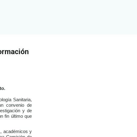
formación
to.
ogía Sanitaria,
un convenio de
estigación y de
n fin último que
s, académicos y