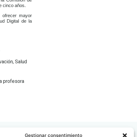
una Comisión de
e cinco años.
s ofrecer mayor
d Digital de la
.
vación, Salud
la profesora
Gestionar consentimiento