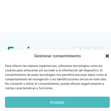
LEER
DOCUMENTO
Gestionar consentimiento
Contacto
Oficina Barcelona
Para ofrecer las mejores experiencias, utilizamos tecnologías como las
info@fenin.es
Travesera de Gracia, 56 -
cookies para almacenar y/o acceder a la información del dispositivo. El
1º, 3ª 08006
C/ Villanueva, 20 - 1-
consentimiento de estas tecnologías nos permitirá procesar datos como el
932 014 655
28001
comportamiento de navegación o las identificaciones únicas en este sitio.
No consentir o retirar el consentimiento, puede afectar negativamente a
915 759 800
ciertas características y funciones.
Política
Cookies
Aviso
SIIF(Canal
Políticas
Copyright © 2025 FENIN |
|
|
|
|
de
legal
de
y
Todos los derechos
privacidad
denuncias)
Certificacio
Aceptar
reservados