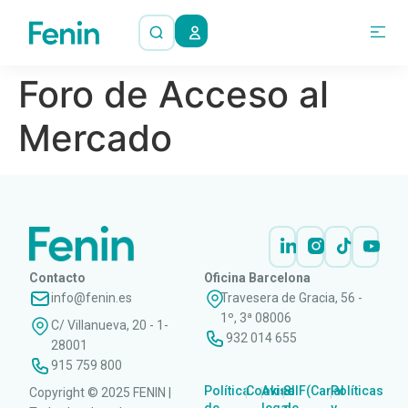
Foro de Acceso al
Mercado
Contacto
Oficina Barcelona
info@fenin.es
Travesera de Gracia, 56 -
1º, 3ª 08006
C/ Villanueva, 20 - 1-
932 014 655
28001
915 759 800
Política
Cookies
Aviso
SIIF(Canal
Políticas
Copyright © 2025 FENIN |
|
|
|
|