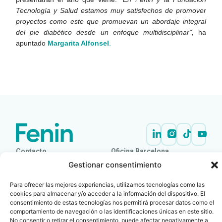
Tecnología y Salud estamos muy satisfechos de promover
proyectos como este que promuevan un abordaje integral
del pie diabético desde un enfoque multidisciplinar”,
ha
apuntado
Margarita Alfonsel
.
LEER
DOCUMENTO
Contacto
Oficina Barcelona
info@fenin.es
Travesera de Gracia, 56 -
Gestionar consentimiento
1º, 3ª 08006
C/ Villanueva, 20 - 1-
932 014 655
Para ofrecer las mejores experiencias, utilizamos tecnologías como las
28001
cookies para almacenar y/o acceder a la información del dispositivo. El
915 759 800
consentimiento de estas tecnologías nos permitirá procesar datos como el
comportamiento de navegación o las identificaciones únicas en este sitio.
Política
Cookies
Aviso
SIIF(Canal
Políticas
Copyright © 2025 FENIN |
|
|
|
|
No consentir o retirar el consentimiento, puede afectar negativamente a