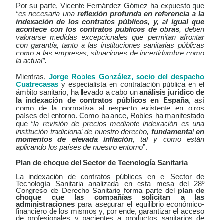
Por su parte, Vicente Fernández Gómez ha expuesto que
“es necesaria una
reflexión profunda en referencia a la
indexación de los contratos públicos, y, al igual que
acontece con los contratos públicos de obras
, deben
valorarse medidas excepcionales que permitan afrontar
con garantía, tanto a las instituciones sanitarias públicas
como a las empresas, situaciones de incertidumbre como
la actual”.
Mientras,
Jorge Robles González, socio del despacho
Cuatrecasas
y especialista en contratación pública en el
ámbito sanitario, ha llevado a cabo un
análisis
jurídico de
la indexación de contratos públicos en España
, así
como de la normativa al respecto existente en otros
países del entorno. Como balance, Robles ha manifestado
que
“la revisión de precios mediante indexación es una
institución tradicional de nuestro derecho,
fundamental en
momentos de elevada inflación
, tal y como están
aplicando los países de nuestro entorno
”.
Plan de choque del Sector de Tecnología Sanitaria
La indexación de contratos públicos en el Sector de
Tecnología Sanitaria analizada en esta mesa del 28º
Congreso de Derecho Sanitario forma parte del
plan de
choque que las compañías solicitan a las
administraciones
para asegurar el equilibrio económico-
financiero de los mismos y, por ende, garantizar el acceso
de profesionales y pacientes a productos sanitarios de