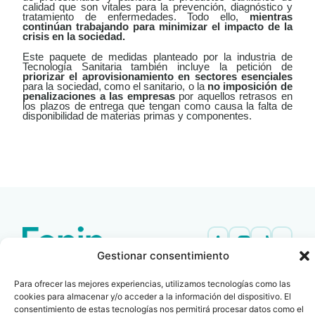
calidad que son vitales para la prevención, diagnóstico y
tratamiento de enfermedades. Todo ello,
mientras
continúan trabajando para minimizar el impacto de la
crisis en la sociedad.
Este paquete de medidas planteado por la industria de
Tecnología Sanitaria también incluye la petición de
priorizar el aprovisionamiento en sectores esenciales
para la sociedad, como el sanitario, o la
no imposición de
penalizaciones a las empresas
por aquellos retrasos en
los plazos de entrega que tengan como causa la falta de
disponibilidad de materias primas y componentes.
LEER
DOCUMENTO
Gestionar consentimiento
Contacto
Oficina Barcelona
info@fenin.es
Travesera de Gracia, 56 -
Para ofrecer las mejores experiencias, utilizamos tecnologías como las
cookies para almacenar y/o acceder a la información del dispositivo. El
1º, 3ª 08006
C/ Villanueva, 20 - 1-
consentimiento de estas tecnologías nos permitirá procesar datos como el
932 014 655