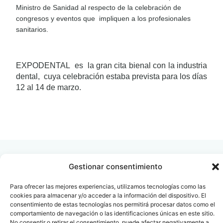
Ministro de Sanidad al respecto de la celebración de
congresos y eventos que
impliquen a los profesionales
sanitarios.
EXPODENTAL
es
la gran cita bienal con la industria
dental,
cuya celebración estaba prevista para los días
12 al 14 de marzo.
LEER
DOCUMENTO
Gestionar consentimiento
Para ofrecer las mejores experiencias, utilizamos tecnologías como las
cookies para almacenar y/o acceder a la información del dispositivo. El
Contacto
Oficina Barcelona
consentimiento de estas tecnologías nos permitirá procesar datos como el
info@fenin.es
Travesera de Gracia, 56 -
comportamiento de navegación o las identificaciones únicas en este sitio.
1º, 3ª 08006
C/ Villanueva, 20 - 1-
No consentir o retirar el consentimiento, puede afectar negativamente a