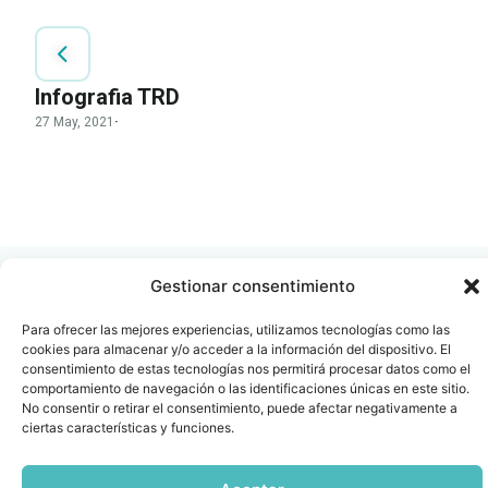
Infografia TRD
27 May, 2021
·
LEER
DOCUMENTO
Gestionar consentimiento
Para ofrecer las mejores experiencias, utilizamos tecnologías como las
cookies para almacenar y/o acceder a la información del dispositivo. El
consentimiento de estas tecnologías nos permitirá procesar datos como el
Contacto
Oficina Barcelona
comportamiento de navegación o las identificaciones únicas en este sitio.
info@fenin.es
Travesera de Gracia, 56 -
No consentir o retirar el consentimiento, puede afectar negativamente a
1º, 3ª 08006
C/ Villanueva, 20 - 1-
ciertas características y funciones.
932 014 655
28001
915 759 800