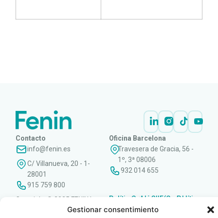
LEER
DOCUMENTO
Contacto
Oficina Barcelona
info@fenin.es
Travesera de Gracia, 56 -
1º, 3ª 08006
C/ Villanueva, 20 - 1-
932 014 655
28001
915 759 800
Política
Cookies
Aviso
SIIF(Canal
Políticas
Copyright © 2025 FENIN |
|
|
|
|
de
legal
de
y
Gestionar consentimiento
Todos los derechos
privacidad
denuncias)
Certificacio