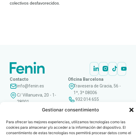
colectivos desfavorecidos.
LEER
DOCUMENTO
Contacto
Oficina Barcelona
info@fenin.es
Travesera de Gracia, 56 -
1º, 3ª 08006
C/ Villanueva, 20 - 1-
932 014 655
28001
915 759 800
Gestionar consentimiento
Política
Cookies
Aviso
SIIF(Canal
Políticas
Copyright © 2025 FENIN |
|
|
|
|
Para ofrecer las mejores experiencias, utilizamos tecnologías como las
de
legal
de
y
Todos los derechos
cookies para almacenar y/o acceder a la información del dispositivo. El
privacidad
denuncias)
Certificacio
reservados
consentimiento de estas tecnologías nos permitirá procesar datos como el