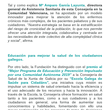
Tal y como explica
Mª Amparo García Layunta
,
directora
general de Asistencia Sanitaria de esta Consejería en la
Comunidad Valenciana,
se ha apostado por un modelo
innovador para mejorar la atención de los enfermos
crónicos más complejos, de los pacientes paliativos y de sus
cuidadores. “
Nuestra estrategia se basa en la estratificación
del riesgo de cronicidad de la población, lo que nos permite
ofrecer una atención integrada, colaborativa y centrada en
las necesidades de este colectivo de alta complejidad clínica
y social
”, afirma.
Educación para mejorar la salud de los ciudadanos
gallegos.
Por otro lado, la Fundación ha distinguido con el
premio al
“Mejor Programa de Educación y Prevención Impulsado
por una Comunidad Autónoma 2019”
a la Consejería de
Salud de la Xunta de Galicia por su
“Escola Galega de
Saúde para Cidadáns”
,
una iniciativa cuya misión es
impulsar un sistema de salud orientado hacia la eficiencia y
el uso adecuado de los recursos y hacia la innovación. A
través de la Escola, la Consejería ofrece formación en salud
tanto a los pacientes, como a sus cuidadores y a los
ciudadanos en general, una forma de aumentar sus
conocimientos y habilidades, fomentando con ello una
mayor participación en los procesos de toma de decisiones