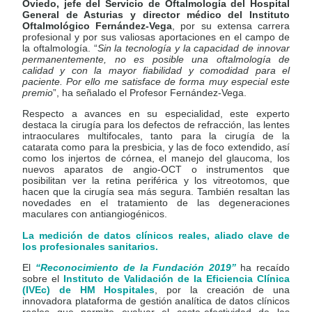
Oviedo, jefe del Servicio de Oftalmología del Hospital
General de Asturias y director médico del Instituto
Oftalmológico Fernández-Vega
, por su extensa carrera
profesional y por sus valiosas aportaciones en el campo de
la oftalmología. “
Sin la tecnología y la capacidad de innovar
permanentemente, no es posible una oftalmología de
calidad y con la mayor fiabilidad y comodidad para el
paciente. Por ello me satisface de forma muy especial este
premio
”, ha señalado el Profesor Fernández-Vega.
Respecto a avances en su especialidad, este experto
destaca la cirugía para los defectos de refracción, las lentes
intraoculares multifocales, tanto para la cirugía de la
catarata como para la presbicia, y las de foco extendido, así
como los injertos de córnea, el manejo del glaucoma, los
nuevos aparatos de angio-OCT o instrumentos que
posibilitan ver la retina periférica y los vitreotomos, que
hacen que la cirugía sea más segura. También resaltan las
novedades en el tratamiento de las degeneraciones
maculares con antiangiogénicos.
La medición de datos clínicos reales, aliado clave de
los profesionales sanitarios.
El
“Reconocimiento de la Fundación 2019”
ha recaído
sobre el
Instituto de Validación de la Eficiencia Clínica
(IVEc) de HM Hospitales
, por la creación de una
innovadora plataforma de gestión analítica de datos clínicos