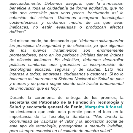
adecuadamente. Debemos asegurar que la innovación
beneficie a toda la ciudadanía de forma equitativa, que no
sólo sea accesible para unos pocos, fracturando así la
cohesión del sistema. Debemos incorporar tecnologías
coste-efectivas y cuidarnos mucho de las que sean
ineficaces, no estén evaluadas o produzcan efectos
dañinos
”.
Del mismo modo, ha destacado que “
debemos salvaguardar
los principios de seguridad y de eficiencia, ya que algunos
de los nuevos tratamientos son enormemente
prometedores, pero en los periodos iniciales tienen índices
de eficacia limitados. En definitiva, debemos desarrollar
políticas sanitarias que garanticen la incorporación de
tecnologías eficaces, seguras y de calidad. Esto nos
interesa a todos: empresas, ciudadanos y gestores. Si no lo
hacemos así ataremos al Sistema Nacional de Salud de pies
y manos y no podrá seguir siendo este tractor fundamental
de innovación que es hoy
”.
Durante la ceremonia de entrega de los premios, la
secretaria del Patronato de la Fundación Tecnología y
Salud y secretaria general de Fenin
,
Margarita Alfonsel
,
ha destacado que este acto permite poner el foco en la
importancia de la Tecnología Sanitaria:
“Nos brinda la
oportunidad de visibilizar el valor y la aportación social de
este tipo de tecnología, protagonista a menudo invisible,
pero siempre esencial en el cuidado de nuestra salud”.