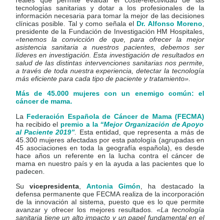
reales que permite evaluar el coste-efectividad de las
tecnologías sanitarias y dotar a los profesionales de la
información necesaria para tomar la mejor de las decisiones
clínicas posible. Tal y como señala el
Dr. Alfonso Moreno
,
presidente de la Fundación de Investigación HM Hospitales,
«tenemos la convicción de que, para ofrecer la mejor
asistencia sanitaria a nuestros pacientes, debemos ser
líderes en investigación. Esta investigación de resultados en
salud de las distintas intervenciones sanitarias nos permite,
a través de toda nuestra experiencia, detectar la tecnología
más eficiente para cada tipo de paciente y tratamiento».
Más de 45.000 mujeres con un enemigo común: el
cáncer de mama.
La
Federación Española de Cáncer de Mama (FECMA)
ha recibido el
premio a la
“Mejor Organización de Apoyo
al Paciente 2019”
.
Esta entidad, que representa a más de
45.300 mujeres afectadas por esta patología (agrupadas en
45 asociaciones en toda la geografía española), es desde
hace años un referente en la lucha contra el cáncer de
mama en nuestro país y en la ayuda a las pacientes que lo
padecen.
Su
vicepresidenta
,
Antonia Gimón
, ha destacado la
defensa permanente que FECMA realiza de la incorporación
de la innovación al sistema, puesto que es lo que permite
avanzar y ofrecer los mejores resultados.
«La tecnología
sanitaria tiene un alto impacto y un papel fundamental en el