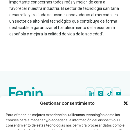
importante conocernos todos más y mejor, de cara a
favorecer nuestra industria. El sector de tecnología sanitaria
desarrolla y traslada soluciones innovadoras al mercado, es
un sector de alto nivel tecnológico que contribuye de forma
destacable a garantizar el fortalecimiento de la economía
española y mejora la calidad de vida de la sociedad”.
LEER
DOCUMENTO
Gestionar consentimiento
Contacto
Oficina Barcelona
info@fenin.es
Travesera de Gracia, 56 -
Para ofrecer las mejores experiencias, utilizamos tecnologías como las
1º, 3ª 08006
C/ Villanueva, 20 - 1-
cookies para almacenar y/o acceder a la información del dispositivo. El
932 014 655
28001
consentimiento de estas tecnologías nos permitirá procesar datos como el