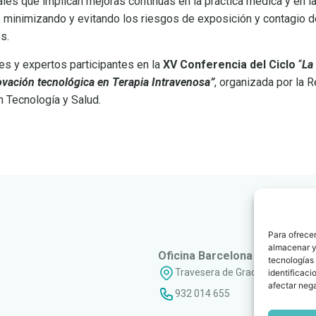
les que implican mejoras continuas en la práctica médica y en l
o, minimizando y evitando los riesgos de exposición y contagio 
s.
es y expertos participantes en la
XV Conferencia del Ciclo
“
La
ovación tecnológica en Terapia Intravenosa”
, organizada por la 
n Tecnología y Salud.
Para ofrecer
almacenar y/
Oficina Barcelona
tecnologías
Travesera de Gracia, 56 - 1º, 3ª
identificaci
afectar nega
932 014 655