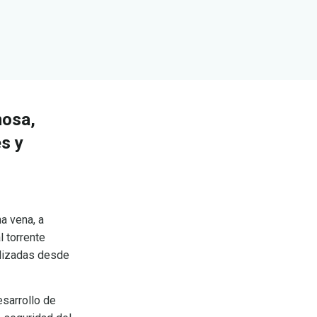
nosa,
es y
a vena, a
l torrente
ilizadas desde
esarrollo de