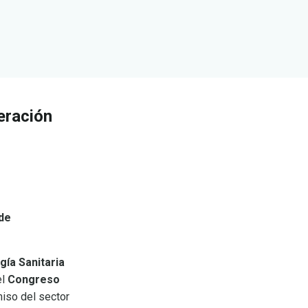
eración
 de
ía Sanitaria
el
Congreso
iso del sector