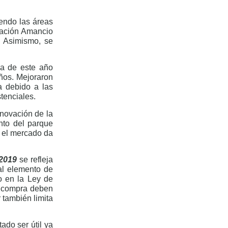
endo las áreas
dación Amancio
. Asimismo, se
da de este año
años. Mejoraron
a debido a las
tenciales.
enovación de la
ento del parque
s el mercado da
 2019
se refleja
pal elemento de
to en la Ley de
de compra deben
r también limita
ado ser útil ya