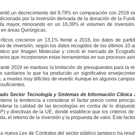
imentó un decrecimiento del 9,79% en comparación con 2018 si
dicionada por la inversión derivada de la donación de la Fun
aída mayor, minorando en un 16,39% el volumen de inversión
 en áreas Quirúrgicas.
ticos crecieron un 13,1% frente a 2018, los datos de parti
os de inversión, según los datos recogidos de los últimos 10 
stico por Imagen Molecular y creció el mercado de Ecografí
arios que incorporaron estas herramientas en sus procesos asis
rante 2019 se mantuvo la limitación de presupuestos para la r
os sanitarios lo que ha producido un significativo envejecimi
s, a niveles muy difíciles de revertir. Aunque en algunos campo
suficientes.
ado Sector Tecnología y Sistemas de Información Clínica
ntiene la tendencia a considerar el factor precio como princi
siderar la calidad de las tecnologías en contra de lo dispues
P) y directivas de la UE, donde establece que los criterios 
ida, el retorno de la inversión y la propuesta de valor. Este facto
la nueva Ley de Contratos del sector público tampoco ha result