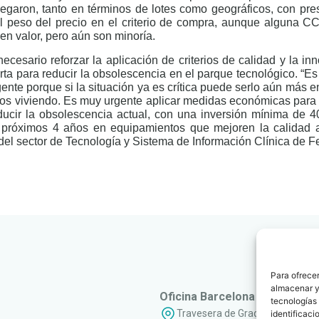
regaron, tanto en términos de lotes como geográficos, con pr
l peso del precio en el criterio de compra, aunque alguna 
en valor, pero aún son minoría.
ecesario reforzar la aplicación de criterios de calidad y la in
ta para reducir la obsolescencia en el parque tecnológico. “E
ente porque si la situación ya es crítica puede serlo aún más e
s viviendo. Es muy urgente aplicar medidas económicas para pa
ducir la obsolescencia actual, con una inversión mínima de 4
 próximos 4 años en equipamientos que mejoren la calidad as
del sector de Tecnología y Sistema de Información Clínica de F
Para ofrecer
almacenar y/
Oficina Barcelona
tecnologías
Travesera de Gracia, 56 - 1º, 3ª
identificaci