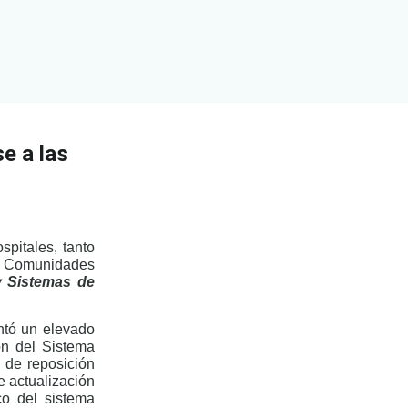
e a las
spitales, tanto
as Comunidades
y Sistemas de
ntó un elevado
ión del Sistema
 de reposición
e actualización
co del sistema