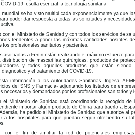
e COVID-19 resulta esencial la tecnología sanitaria.
l mundial se ha visto multiplicada exponencialmente ya que l
para poder dar respuesta a todas las solicitudes y necesidade
uctiva.
 con el Ministerio de Sanidad y con todos los servicios de sa
iones tendentes a poner las máximas cantidades posibles de
e los profesionales sanitarios y pacientes.
 asociadas a Fenin están realizando el máximo esfuerzo para 
a distribución de mascarillas quirúrgicas, productos de protecc
espiradores y todos aquellos productos que están siendo 
 diagnóstico y el tratamiento del COVID-19.
sta información a las Autoridades Sanitarias -Ingesa, AEM
vicios del SNS y Farmacia- adjuntando los listados de empre
les necesarios y demandados por los profesionales sanitarios y l
 el Ministerio de Sanidad está coordinando la recogida de 
ndiente importar algún producto de China para traerlo a Espa
 Además, ha pedido al Ministerio de Sanidad que autorice al p
 a los hospitales para que puedan seguir ofreciendo su labo
os.
 con el fin de ampliar la red de potenciales empresas 