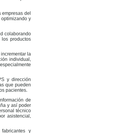
as empresas del
s optimizando y
lud colaborando
 los productos
incrementar la
ión individual,
especialmente
PS y dirección
sas que pueden
os pacientes.
información de
ña y así poder
ersonal técnico
r asistencial,
fabricantes y