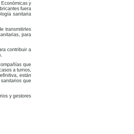
as Económicas y
bricantes fuera
ogía sanitaria
de transmitirles
nitarias, para
a contribuir a
s.
 compañías que
casos a turnos,
finitiva, están
 sanitarios que
rios y gestores