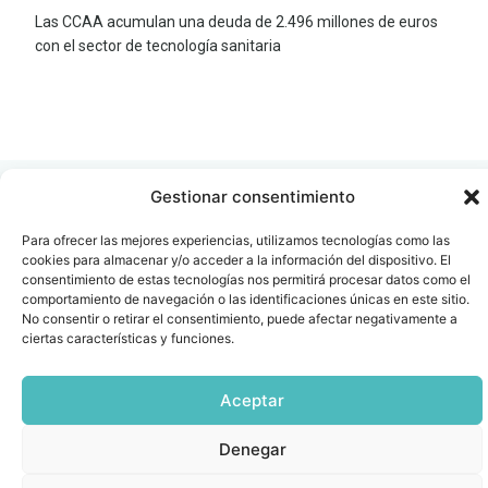
Las CCAA acumulan una deuda de 2.496 millones de euros
con el sector de tecnología sanitaria
LEER
DOCUMENTO
Gestionar consentimiento
Para ofrecer las mejores experiencias, utilizamos tecnologías como las
cookies para almacenar y/o acceder a la información del dispositivo. El
consentimiento de estas tecnologías nos permitirá procesar datos como el
Contacto
Oficina Barcelona
comportamiento de navegación o las identificaciones únicas en este sitio.
info@fenin.es
Travesera de Gracia, 56 -
No consentir o retirar el consentimiento, puede afectar negativamente a
1º, 3ª 08006
ciertas características y funciones.
C/ Villanueva, 20 - 1-
932 014 655
28001
915 759 800
Aceptar
Política
Cookies
Aviso
SIIF(Canal
Políticas
Copyright © 2025 FENIN |
|
|
|
|
de
legal
de
y
Todos los derechos
Denegar
privacidad
denuncias)
Certificacio
reservados