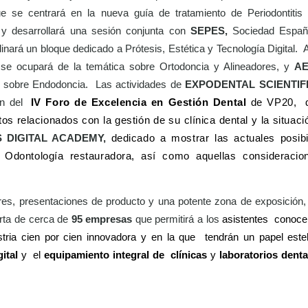
e se centrará en
la nueva guía de tratamiento de Periodontitis
y desarrollará una sesión conjunta con
SEPES,
Sociedad Españo
inar
á un bloque dedicado a Prótesis, Estética y Tecnología Digital.
se ocupar
á
de la tem
ática sobre Ortodoncia y Alineadores, y
A
e sobre Endodoncia.
Las
actividades de
EXPODENTAL SCIENTI
n del
IV Foro de Excelencia en Gestión Dental
de VP20,
 relacionados con la gestión de su clínica dental y la situació
S DIGITAL ACADEMY,
dedicado a mostrar las actuales posibi
a Odontología restauradora, así como aquellas consideracio
res, presentaciones de producto y una potente
zona de exposición, 
ferta de cerca de
95 empresas
que permitirá a los
asistentes
conocer
tria cien por cien innovadora y en la que
tendrán un papel este
ital
y
el
equipamiento integral de
clínicas
y
laboratorios denta