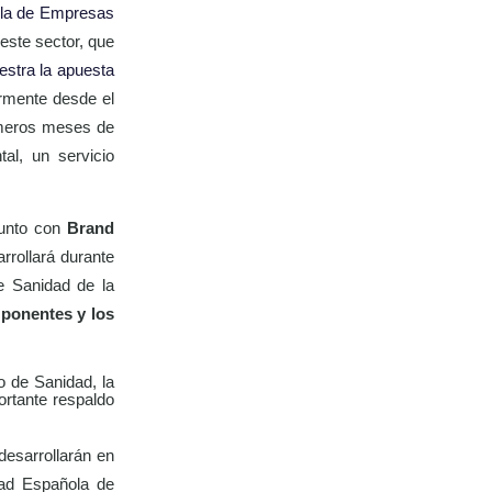
la de Empresas
 este sector, que
stra la apuesta
armente desde el
imeros meses de
al, un servicio
junto con
Brand
rrollará durante
e Sanidad de la
 ponentes y los
io de Sanidad, la
ortante respaldo
desarrollarán en
ad Española de