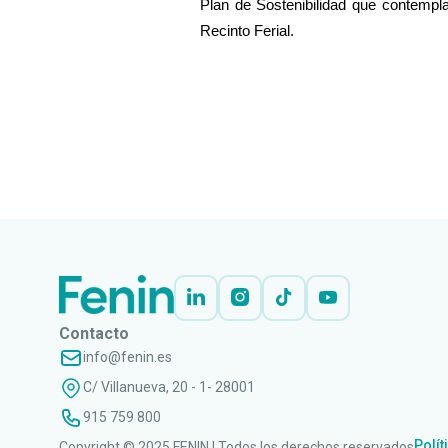
Plan de Sostenibilidad que contempl
Recinto Ferial.
LEER
DOCUMENTO
Contacto
info@fenin.es
C/ Villanueva, 20 - 1- 28001
915 759 800
Polít
Copyright © 2025 FENIN | Todos los derechos reservados