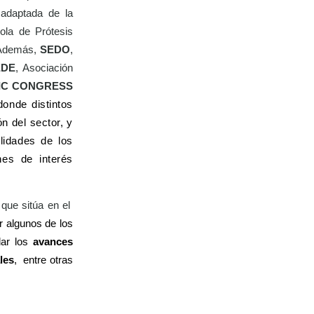
 adaptada de la
la de Prótesis
Además,
SEDO
,
EDE
,
Asociación
FIC CONGRESS
donde distintos
n del sector, y
lidades de los
nes de interés
que sitúa en el
 algunos de los
lar los
avances
les
,
entre otras