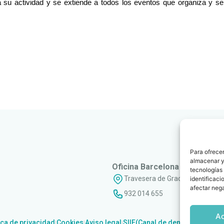
a su actividad y se extiende a todos los eventos que organiza y s
Para ofrecer
almacenar y/
Oficina Barcelona
tecnologías
Travesera de Gracia, 56 - 1º, 3ª
identificaci
afectar nega
932 014 655
A
ica de privacidad
Cookies
Aviso legal
SIIF(Canal de denuncias)
Polít
|
|
|
|