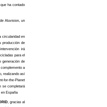
, que ha contado
de Aluvision, un
 circularidad en
a producción de
ntervención irá
cicladas para el
ro generación de
complemento a
, realizando así
t-for-the-Planet
ón se completará
rá en España
DRID
, gracias al