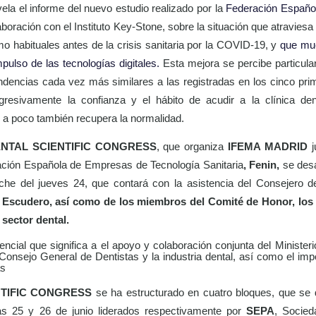
ela el informe del nuevo estudio realizado por la
Federación Españo
aboración con el Instituto Key-Stone, sobre la situación que atraviesa
o habituales antes de la crisis sanitaria por la COVID-19, y
que mue
mpulso de las tecnologías digitales.
Esta mejora se percibe particul
ndencias cada vez más similares a las registradas en los cinco pr
esivamente la confianza y el hábito de acudir a la clínica dent
 a poco también recupera la normalidad.
NTAL SCIENTIFIC CONGRESS
, que organiza
IFEMA MADRID
ción Española
de Empresas de Tecnología
Sanitaria
, Fenin,
se desa
che del jueves 24, que contará con la asistencia del Consejero d
 Escudero, así como de los miembros del Comité de Honor, los
sector dental.
erencial que significa a el apoyo y colaboración conjunta del Minister
Consejo General de Dentistas y la industria dental, así como el imp
as
NTIFIC CONGRESS
se ha estructurado en cuatro bloques, que se 
ías
25 y 26 de junio
liderados respectivamente por
SEPA
,
Socied