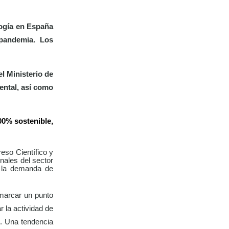
logía en España
 pandemia.
Los
el Ministerio de
ental, así como
0% sostenible,
reso Científico y
nales del sector
er la demanda de
 marcar
un punto
 la actividad de
l. Una tendencia