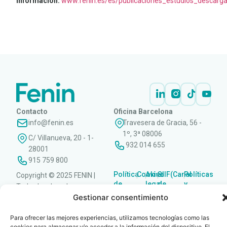
información:
www.fenin.es/es/publicaciones_estudios_descarg
LEER
DOCUMENTO
Contacto
Oficina Barcelona
info@fenin.es
Travesera de Gracia, 56 -
1º, 3ª 08006
C/ Villanueva, 20 - 1-
932 014 655
28001
915 759 800
Política
Cookies
Aviso
SIIF(Canal
Políticas
Copyright © 2025 FENIN |
|
|
|
|
de
legal
de
y
Todos los derechos
privacidad
denuncias)
Certificacio
Gestionar consentimiento
reservados
Para ofrecer las mejores experiencias, utilizamos tecnologías como las
cookies para almacenar y/o acceder a la información del dispositivo. El