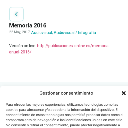
Memoria 2016
22 May, 2017
·
Audiovisual
,
Audiovisual / Infografía
Versión on line:
http://publicaciones-online.es/memoria-
anual-2016/
LEER
DOCUMENTO
Gestionar consentimiento
Para ofrecer las mejores experiencias, utilizamos tecnologías como las
cookies para almacenar y/o acceder a la información del dispositivo. El
Contacto
Oficina Barcelona
consentimiento de estas tecnologías nos permitirá procesar datos como el
comportamiento de navegación o las identificaciones únicas en este sitio.
info@fenin.es
Travesera de Gracia, 56 -
No consentir o retirar el consentimiento, puede afectar negativamente a
1º, 3ª 08006