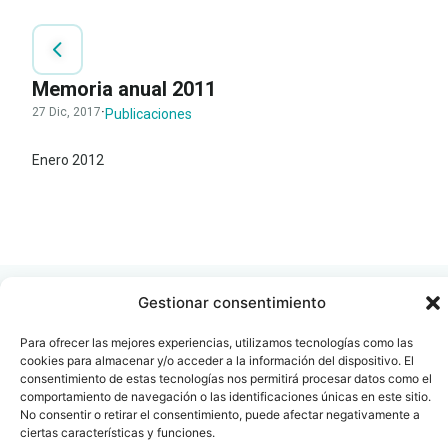
Memoria anual 2011
27 Dic, 2017
·
Publicaciones
Enero 2012
LEER
DOCUMENTO
Gestionar consentimiento
Para ofrecer las mejores experiencias, utilizamos tecnologías como las
cookies para almacenar y/o acceder a la información del dispositivo. El
Contacto
Oficina Barcelona
consentimiento de estas tecnologías nos permitirá procesar datos como el
comportamiento de navegación o las identificaciones únicas en este sitio.
info@fenin.es
Travesera de Gracia, 56 -
No consentir o retirar el consentimiento, puede afectar negativamente a
1º, 3ª 08006
C/ Villanueva, 20 - 1-
ciertas características y funciones.
932 014 655