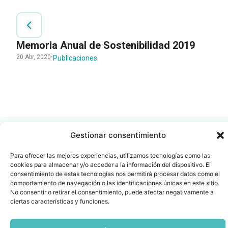
Memoria Anual de Sostenibilidad 2019
20 Abr, 2020
·
Publicaciones
LEER
DOCUMENTO
Gestionar consentimiento
Para ofrecer las mejores experiencias, utilizamos tecnologías como las
cookies para almacenar y/o acceder a la información del dispositivo. El
consentimiento de estas tecnologías nos permitirá procesar datos como el
Contacto
Oficina Barcelona
comportamiento de navegación o las identificaciones únicas en este sitio.
info@fenin.es
Travesera de Gracia, 56 -
No consentir o retirar el consentimiento, puede afectar negativamente a
1º, 3ª 08006
C/ Villanueva, 20 - 1-
ciertas características y funciones.
932 014 655
28001
915 759 800